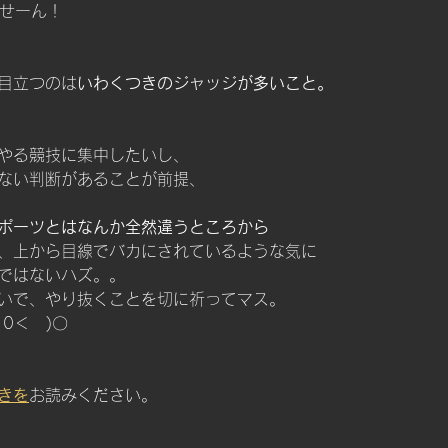
ませーん！
目立つのは
いわくつきのジャッジが多いこと。
やる競技に集中したいし、
ない判断があることが前提、
ポーツとはなんか全然違うところから
、上から目線でバカにされているような気に
ではないハズ。。
いで、やり抜くことを切に祈ってマス。
0＜　)〇
きを
お読みください。