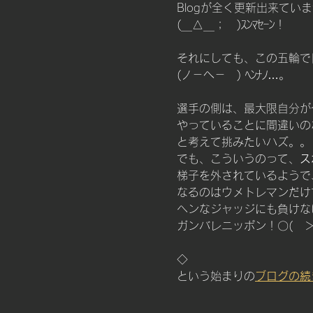
Blogが全く更新出来てい
(＿△＿；　)ｽﾝﾏｾｰﾝ！
それにしても、この五輪で
(ノ－へ－　) ﾍﾝﾅﾉ…。
選手の側は、最大限自分が
やっていることに間違いの
と考えて挑みたいハズ。。
でも、こういうのって、
ス
梯子を外されているようで
なるのはウメトレマンだけ
ヘンなジャッジにも負けな
ガンバレニッポン！〇(　＞
◇
という始まりの
ブログの続