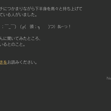
チにつかまりながら下半身を高々と持ち上げて
ている人がいました。
o。(　；￣_￣)　(┌(　頭；┐　　)つ）ﾎﾚｰっ！
んに聞いてみたところ、
いるとのこと。
きを
お読みください。
Ne