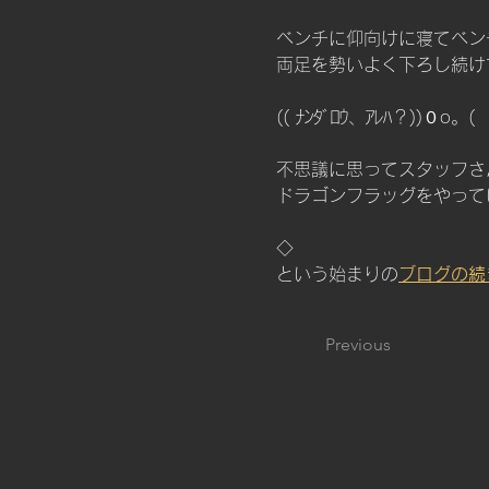
ベンチに仰向けに寝てベン
両足を勢いよく下ろし続け
(( ﾅﾝﾀﾞﾛｳ、ｱﾚﾊ？))０
不思議に思ってスタッフさ
ドラゴンフラッグをやって
◇
という始まりの
ブログの続
Previous