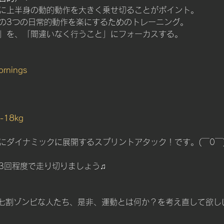
に上半身の動的動作を大きく乗せ切ることがポイント。
の3つの日常的動作を楽にするためのトレーニング。
」を、「間違いなく行うこと」にフォーカスする。
ornings
-18kg
ダイナミックに展開するスプリントアタック！です。(￣0￣)9
3回程度で走り切りましょう♫
潜む七割ゾンビな人たち、是非、運動とは何か？を考え直して欲し