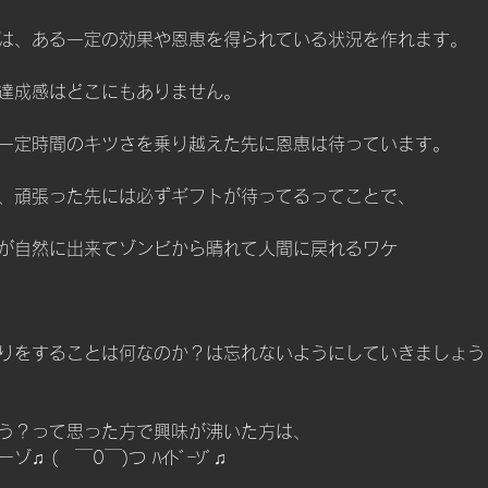
は、ある一定の効果や恩恵を得られている状況を作れます。
達成感はどこにもありません。
一定時間のキツさを乗り越えた先に恩恵は待っています。
、頑張った先には必ずギフトが待ってるってことで、
が自然に出来てゾンビから晴れて人間に戻れるワケ
りをすることは何なのか？は忘れないようにしていきましょう
う？って思った方で興味が沸いた方は、
 (　￣0￣)つ ﾊｲﾄﾞｰｿﾞ♫ 