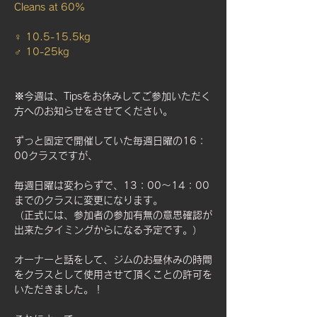
Cleans at 60%
♀ 10.5-15.5kg
♂ 10-25kg
※今週は、Tipsをお休みしてご参加いただく
方へのお知らせをさせてください。
ずっと固定で開催していた毎週日曜の16：
00クラスですが、
毎週日曜は変わらずで、13：00～14：00
までのクラスに変更になります。
（正式には、参加者の参加有無の意思確認が
出来たタイミングからになる予定です。）
オーナーと話をして、ジムのお昼休みの時間
をクラスとして使用させて頂くことの許可を
いただきました。！