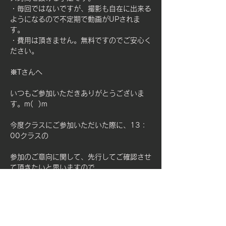
・毎回ではないですが、撮影も自在に出来る
ようになるので不定期で動画がUPされま
す。
・費用は頂きません。無料ですのでご安心く
ださい。
※Tさんへ
いつもご参加いただきありがとうございま
す。m( 
)m
今度クラスにご参加いただいた際に、13：
00クラスの
参加のご意向に関して、先行してご確認させ
て頂きたいと思いますので、
その際に何かご意見等あれば？おっしゃって
くださいませ。
明日ご参加が難しい場合は、別途スタッフの