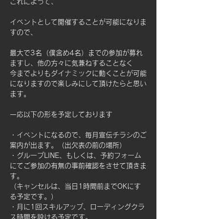
これによって、
イベントとして開催することが可能になりま
すので、
最大で3名（僕含め4名）までの参加が募れ
ますし、他の方々に気兼ねすることなく
今までよりもダイナミックに動くことが可能
になりますので楽しみにして頂けたらと思い
ます。
一応以下の形を予定しております
・イベントになるので、毎月宣伝チラシのご
案内が出ます。（出欠表の前の場所）
・グループLINE、もしくは、予約フォーム
にてご参加の有無の事前確認をさせて頂きま
す。
（キャンセルは、当日1時間前までOKにす
る予定です。）
・月に1回スキルアップ、ローディングクラ
ス時間を設ける予定です。