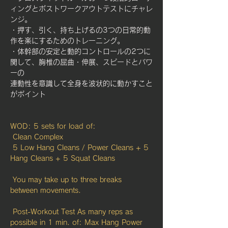
ィングとポストワークアウトテストにチャレ
ンジ。
・押す、引く、持ち上げるの3つの日常的動
作を楽にするためのトレーニング。
・体幹部の安定と動的コントロールの2つに
関して、胸椎の屈曲・伸展、スピードとパワ
ーの
連動性を意識して全身を波状的に動かすこと
がポイント
WOD: 5 sets for load of:
 Clean Complex
 5 Low Hang Cleans / Power Cleans + 5 
Hang Cleans + 5 Squat Cleans
 You may take up to three breaks 
between movements.
 Post-Workout Test As many reps as 
possible in 1 min. of: Max Hang Power 