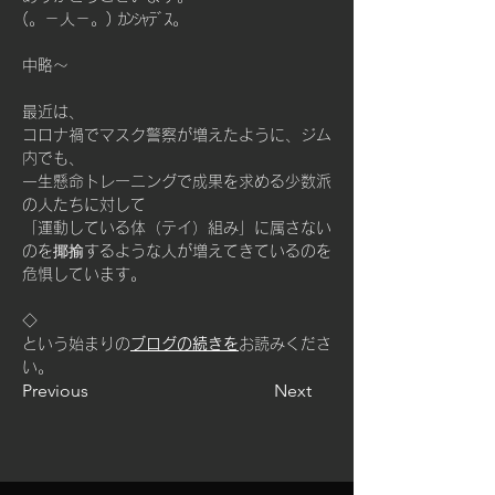
(。－人－。) ｶﾝｼｬﾃﾞｽ。
中略～
最近は、
コロナ禍でマスク警察が増えたように、ジム
内でも、
一生懸命トレーニングで成果を求める少数派
の人たちに対して
「運動している体（テイ）組み」に属さない
のを揶揄するような人が増えてきている
のを
危惧しています。
◇
という始まりの
ブログの続きを
お読みくださ
い。
Previous
Next