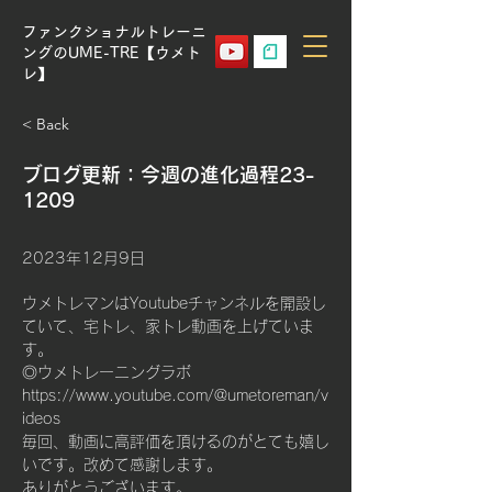
ファンクショナルトレーニ
ングのUME-TRE【ウメト
レ】
< Back
ブログ更新：今週の進化過程23-
1209
2023年12月9日
ウメトレマンはYoutubeチャンネルを開設し
ていて、宅トレ、家トレ動画を上げていま
す。
◎ウメトレーニングラボ
https://www.youtube.com/@umetoreman/v
ideos
毎回、動画に高評価を頂けるのがとても嬉し
いです。改めて感謝します。
ありがとうございます。