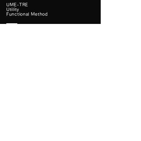
UME-TRE
Utility
Functional Method
特定商取引に基づく表記
​営業時間
月曜〜金曜 10:00〜18:00
土曜～日曜 （祝日）定休日
お問い合わせ
お問い合わせは、24時間受け付けております。
せ
Menu
HOME
​お問い合わせ