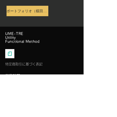
ポートフォリオ（楳田亜紀）
UME-TRE
Utility
Functional Method
特定商取引に基づく表記
​営業時間
月曜〜金曜 10:00〜18:00
土曜～日曜 （祝日）定休日
お問い合わせ
お問い合わせは、24時間受け付けております。
せ