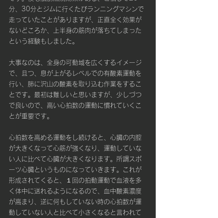
分、30分とジムに行くたびランニングマシンで
走っていたことがありますが、正直全く効果が
ないどころか、上半身の筋肉が落ちてしまった
という経験もしました。
大事なのは、全身の可動域を広くするイメージ
で、且つ、息が上がるレベルでの有酸素運動を
行い、肺に沢山の酸素を取り込む作業をするこ
とです。最初は難しいと思いますが、少しづつ
で良いので、高い心拍数の運動に慣れていくこ
とが重要です。
心拍数を高める運動をし続けると、心臓の内腔
が大きくなって心筋が強くなり、運動していな
い人に比べて心臓が大きくなります。所謂スポ
ーツ心臓というものになっていきます。これが
形成されてくると、１回の拍動運動で血液を多
く体中に送れるようになるので、血中酸素濃度
が高まり、逆に何もしていない時の心拍数が運
動していない人と比べて小さくなると言われて