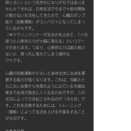
倒くさい」という気持ちになりがちではありま
せんか？それは、日常生活で今まで十数年間殆
ど動かない生活をしてきたので、心臓のポンプ
能力（拍動運動）がコンパクトになってしまっ
ているからです。
「※マラソンランナーが走るのを止めて、1ヶ月
経つと心肺持久力が大幅に落ちる」というデー
タがあります。つまり、心肺持久力は鍛え続け
ないと、真っ先に落ちてしまう場所な
ワケです。
心臓の拍動運動が小さいと身体全体に血液を運
搬する能力が弱くなります。これは、加齢とと
もに太い血管から枝葉のように出ている毛細血
管まで血液が届きにくくなるためですが、この
状況によって引き起こされるのが「冷え性」で
す。これを改善するためには、トレーニング
（運動）によって血流を上げる作業をすること
が大切です。