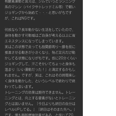
有酸素運動と言えば、ジムでいうとランニング
系のマシン（バイクやトレッドミル等）で軽い
ジョギングから始めて・・・と思いがちです
が、これはNGです。
何故なら？長年動かない生活をしていたので、
身体を動かす可動域はご自身が考える以上に省
エネスタンスになってしまっています。
実はこの状態で走っても股関節周り～膝を前に
推進させる動きが小さくなり、殆ど足元だけ動
かしてる状態になりがちです。仮に20分くらい
ジョギングして、汗こそかいてちょっと身体も
温まり「いい運動だった！」と満足するかもし
れません。ですが、実は、これはその時間楽し
く身体を動かした、というレベルで終わりで終
わってしまいます。
トレーニングの効果は期待できません。トレー
ニングとは、向上する要素がないとトレーニン
グとは言いません。「今日よりも明日の自分は
レベルUPしてる。」「明日はそのまた先へ。」
です。僕も脂肪燃焼効果がある、と信じて20