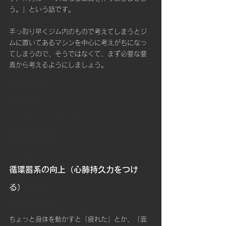
う。」という話です。
集中処理能力強化
手っ取り早くジム内のもので考えてしまうとジ
クロスフィットゲームス
ムに置いてあるマシンを中心に考えがちになっ
カラダの不調改善
てしまうので、そうではなくて、まず必要な要
素から考えるようにしましょう。
体幹バランス
基礎体力作り
苦手克服
メンタルコントロール
Mental Control
エリートフィットネス
循環器系の向上（心肺持久力をつけ
タイムルール
る）
運動の習慣化
筋持久力＆スタミナ
ちょっと身体を動かすと「疲れた」とか、「面
コーチング