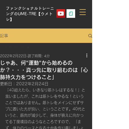
ファンクショナルトレーニ
ングのUME-TRE【ウメト
レ】
記事
全ての記事
2022年2月22日
読了時間: 4分
全ての記事
じゃあ、何"運動"から始めるの
か？・・・真っ先に取り組むのは「心
UME-TRE METHOD
肺持久力をつけること」
トレーニングメニュー
更新日：
2022年2月24日
心肺持久力
「40超えたら、いきなり筋トレはするな！」と
言いましたが、これは筋トレをやるな！という
Cardio（有酸素運動）
ことではありません。筋トレをメインにせずサ
ストレングス（筋力強化）
ブに置いた方が良い、ということです。40代と
いうと、筋肉が減少して、身体が衰えに向かっ
プライオメトリック（瞬発力強化）
てる丁度境目のようなところですので、 「ま
スタミナ計算
ず、体力のベースとなる土台を作り直しましょ