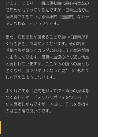
います。つまり、一瞬の運動時は高心拍数なの
で死ぬかも？ってなるんですが、日常生活では
低燃費で生きていける健康的（機能的）なカラ
ダになれる、というワケです。
また、拍動運動が強まることで血中に酸素が多
く行き届き、血管が太くなります。その結果、
毛細血管が育ってカラダの細部にまで血液が届
くようになります。足裏は血流の折り返し地点
と言われていますが、ここから心臓への戻りも
強くなり、肌ツヤが良くなって見た目にも若々
しく見えるようになります。
よく耳にする「筋肉を鍛えて逆三角形の身体を
つくる」とか、「メリハリボディをつくる」と
かを目指しがちですが、本当は、それを目指す
のはこの後で良いのです。