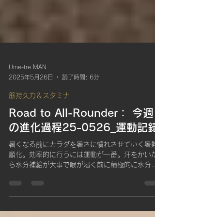
Ume-tre MAN
2025年5月26日
読了時間: 6分
筋持久力＆スタミナ
Road to All-Rounder： 今週
の進化過程25-0526_運動記録
暑くなる前にカラダを暑さに慣れさせていく暑熱
順化。効率的に行うには運動が一番。汗をかいた