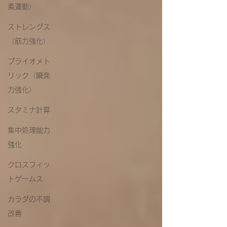
素運動）
ストレングス
（筋力強化）
プライオメト
リック（瞬発
力強化）
スタミナ計算
集中処理能力
強化
クロスフィッ
トゲームス
カラダの不調
改善