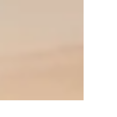
ら水分補給が大事で喉が渇く前に積極的に水分を
取ろう。でも、カフェインが含まれているお茶は
避けましょう。利尿作用が強くて脱水の方に向か
いがちなので。今回のトレーニングテーマはアン
ブロークン。休まずに最後までやり切れる持久力
と体力を作る内容になります。アンブロークンは
絶え間ないという意味。区切りの良いところまで
やり続ける運動をすることでこの体力をつけるこ
とが出来る。でも、スグにこれが出来るようには
ならないので、短い時間のトレーニングでコレに
チャレンジし続けることが練習に繫がる。今回は2
つの比較的難しくない内容のメニューを使用して
チャレンジするメニューでやってみましょう。宅
トレでも出来る内容をメニューとしてアップして
いるので、興味が沸いた方は参考にしてやってみ
てください。