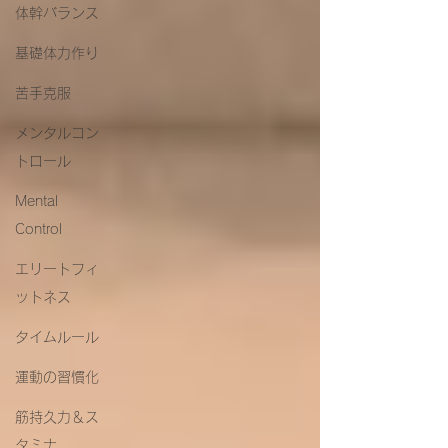
体幹バランス
基礎体力作り
苦手克服
メンタルコン
トロール
Mental
Control
エリートフィ
ットネス
タイムルール
運動の習慣化
筋持久力＆ス
タミナ