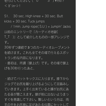
を付けてください。(￣0￣￣￣3　) ﾔｯﾀｶ？　　
＜ ｶﾞｼｬｰﾝ！
S1.　 30 sec. High knee + 30 sec. Butt 
kicks + 30 sec. Tuck jumps 
       / 1min. Jump rope( S.U ) + Jumpin' Jacks
以前のエントリーで「カーディオ地獄(　
T_T　)」として紹介したものの一部アレンジで
す。
30秒ずつ連続で３つのカーディオムーブメント
を続けます。これも全てその場で行えるスポッ
トラン的な内容になります。
・最初は、所謂「腿上げ」です。その場で腿上
げを30秒行ったあと、
・続けてバットキックスに入ります。膝下から
ジョグでお尻を蹴り上げるようにして足踏みし
ていきます。上手く出来ていると踵がお尻にあ
たる音が聞こえます。腿が前に出ないようまっ
すぐを意識して下さい。難しいという方は、両
手の平をお尻側に足があたる位置にセットして