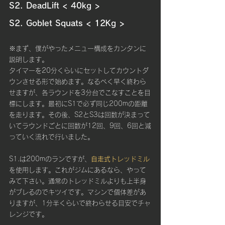
S2. DeadLift < 40kg >
S2. Goblet Squats < 12Kg > 
※まず、僕がやったメニュー構成をカンタンに
説明します。
タイマーを20分くらいにセットしてカウントダ
ウンさせる形で始めます。なるべく早く終わら
せますが、各ラウンドを3分台でこなすことを目
標にします。最初にS1で必ず同じ200mの距離
を走ります。その後、S2とS3は回数が決まって
いてラウンドごとに回数が12回、9回、6回と減
っていく流れで行いました。
S1.は200mのランですが、
自走式トレッドミル
を使用します。これがジムにあるなら、やって
みて下さい。通常のトレッドミルよりも上半身
がブレるのでキツイです。マシンで個体差があ
りますが、1分半くらいで終わらせる目安でチャ
レンジです。