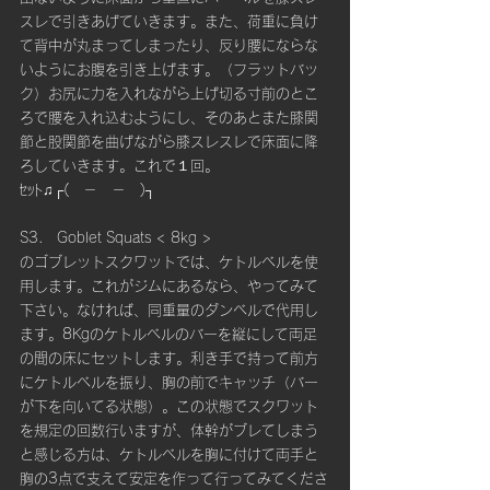
スレで引きあげていきます。また、荷重に負け
て背中が丸まってしまったり、反り腰にならな
いようにお腹を引き上げます。（フラットバッ
ク）お尻に力を入れながら上げ切る寸前のとこ
ろで腰を入れ込むようにし、そのあとまた膝関
節と股関節を曲げながら膝スレスレで床面に降
ろしていきます。これで１回。
ｾｯﾄ♫┌(　－　－　)┐
S3.　Goblet Squats < 8kg > 
のゴブレットスクワットでは、ケトルベルを使
用します。これがジムにあるなら、やってみて
下さい。なければ、同重量のダンベルで代用し
ます。8Kgのケトルベルのバーを縦にして両足
の間の床にセットします。利き手で持って前方
にケトルベルを振り、胸の前でキャッチ（バー
が下を向いてる状態）。この状態でスクワット
を規定の回数行いますが、体幹がブレてしまう
と感じる方は、ケトルベルを胸に付けて両手と
胸の3点で支えて安定を作って行ってみてくださ