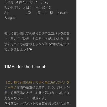
らさぁ~♫ 歩♫ぅ~け~♫　デス。
ﾈｪﾓﾝﾄﾞｺﾛ (　ノ日；￣▽) ｱﾙｹﾄﾞﾀﾞ
ﾒ？　　　　　…(((　　無￣_)　視￣_) again 
＆ again
楽しく買い物しても帰りの道でエコバックの重
さに負けて『泣き』をみることがないよう、砂
漠であっても頑張れるラクダ並みの体力をつけ
ていきましょう！🐪
TIME：for the time of
『買い物で荷物を持って歩く事に疲れない』を
テーマに
荷物を荷重に見立て、且つ、息も上が
る中で頑張ることで、心肺と筋力の２つの持久
力を高めるメニュー構成です。
３種類のムーブメントの回数が減っていく流れ