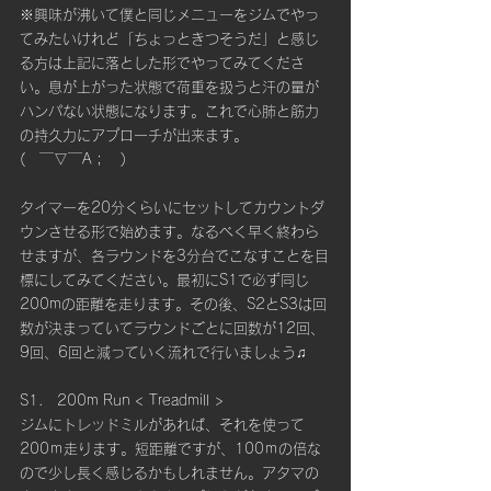
※興味が沸いて僕と同じメニューをジムでやっ
てみたいけれど「ちょっときつそうだ」と感じ
る方は上記に落とした形でやってみてくださ
い。息が上がった状態で荷重を扱うと汗の量が
ハンパない状態になります。これで心肺と筋力
の持久力にアプローチが出来ます。
(　￣▽￣A；　)　
タイマーを20分くらいにセットしてカウントダ
ウンさせる形で始めます。なるべく早く終わら
せますが、各ラウンドを3分台でこなすことを目
標にしてみてください。最初にS1で必ず同じ
200mの距離を走ります。その後、S2とS3は回
数が決まっていてラウンドごとに回数が12回、
9回、6回と減っていく流れで行いましょう♫
S1.　200m Run < Treadmill >
ジムにトレッドミルがあれば、それを使って
200ｍ走ります。短距離ですが、100ｍの倍な
ので少し長く感じるかもしれません。アタマの