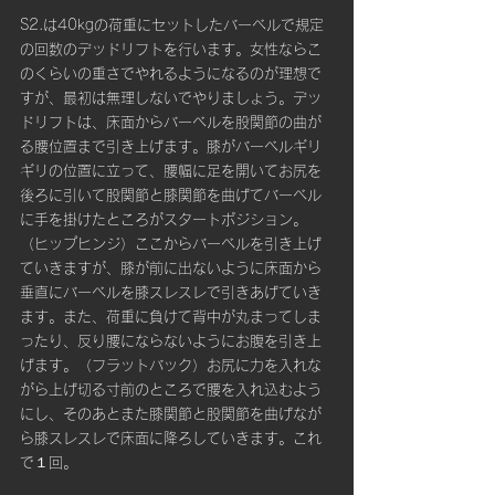
S2.は40kgの荷重にセットしたバーベルで規定
の回数のデッドリフトを行います。女性ならこ
のくらいの重さでやれるようになるのが理想で
すが、最初は無理しないでやりましょう。デッ
ドリフトは、床面からバーベルを股関節の曲が
る腰位置まで引き上げます。膝がバーベルギリ
ギリの位置に立って、腰幅に足を開いてお尻を
後ろに引いて股関節と膝関節を曲げてバーベル
に手を掛けたところがスタートポジション。
（ヒップヒンジ）ここからバーベルを引き上げ
ていきますが、膝が前に出ないように床面から
垂直にバーベルを膝スレスレで引きあげていき
ます。また、荷重に負けて背中が丸まってしま
ったり、反り腰にならないようにお腹を引き上
げます。（フラットバック）お尻に力を入れな
がら上げ切る寸前のところで腰を入れ込むよう
にし、そのあとまた膝関節と股関節を曲げなが
ら膝スレスレで床面に降ろしていきます。これ
で１回。