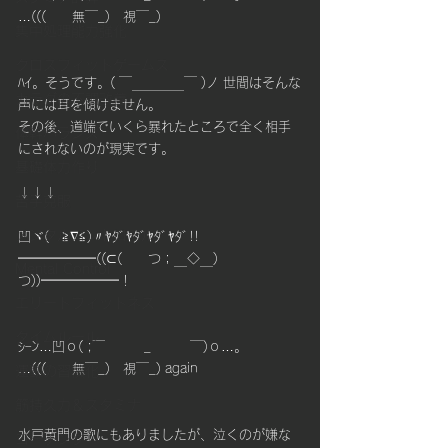
…(((　　無￣_)　視￣_)
集中処理能力強化
クロスフィットゲームス
ﾊｲ。そうです。( ￣＿＿＿＿￣ )ノ 世間はそんな
カラダの不調改善
声には耳を傾けません。
その後、道端でいくら暴れたところで全く相手
体幹バランス
にされないのが現実です。
基礎体力作り
↓↓↓
苦手克服
メンタルコントロール
凹ヾ(　≧∇≦)〃ﾔﾀﾞﾔﾀﾞﾔﾀﾞﾔﾀﾞ!!
━━━━━━((⊂(　　つ；＿◇＿)
Mental Control
つ))━━━━━━！
エリートフィットネス
タイムルール
ｼｰﾝ…凹ｏ( ;￣　　　_　　　￣)ｏ…。　　　　
…(((　　無￣_)　視￣_) again 
運動の習慣化
筋持久力＆スタミナ
水戸黄門の歌にもありましたが、泣くのが嫌な
コーチング