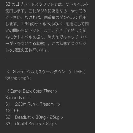
S3.のゴブレットスクワットでは、ケトルベルを
使用します。これがジムにあるなら、やってみ
て下さい。なければ、同重量のダンベルで代用
します。12Kgのケトルベルのバーを縦にして両
足の間の床にセットします。利き手で持って前
方にケトルベルを振り、胸の前でキャッチ（バ
ーが下を向いてる状態）。この状態でスクワッ
トを規定の回数行います。
《　Scale：ジム用スケールダウン　》TIME ( 
for the time ) : 
《 Camel Back Color Timer 》
3 rounds of :
S1.   200m Run < Treadmill >
12-9-6 
S2.   DeadLift < 30Kg / 25kg >
S3.   Goblet Squats < 8kg >