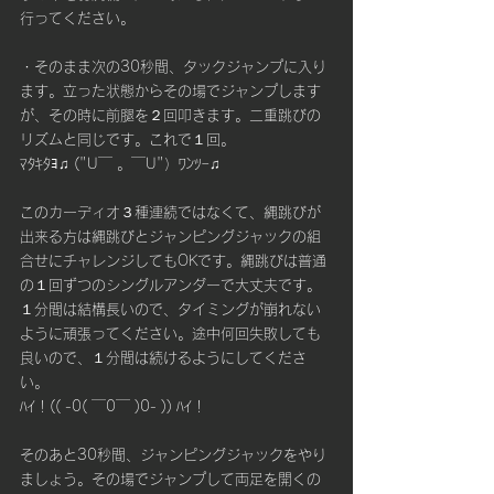
行ってください。
・そのまま次の30秒間、タックジャンプに入り
ます。立った状態からその場でジャンプします
が、その時に前腿を２回叩きます。二重跳びの
リズムと同じです。これで１回。
ﾏﾀｷﾀﾖ♫ ("U￣ 。￣U"）ﾜﾝﾂｰ♫
このカーディオ３種連続ではなくて、縄跳びが
出来る方は縄跳びとジャンピングジャックの組
合せにチャレンジしてもOKです。縄跳びは普通
の１回ずつのシングルアンダーで大丈夫です。
１分間は結構長いので、タイミングが崩れない
ように頑張ってください。途中何回失敗しても
良いので、１分間は続けるようにしてくださ
い。
ﾊｲ！(( -0( ￣0￣ )0- )) ﾊｲ！
そのあと30秒間、ジャンピングジャックをやり
ましょう。その場でジャンプして両足を開くの