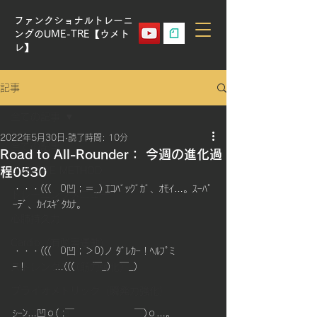
ファンクショナルトレーニ
ングのUME-TRE【ウメト
レ】
記事
全ての記事
2022年5月30日
読了時間: 10分
全ての記事
Road to All-Rounder： 今週の進化過
程0530
UME-TRE METHOD
・・・(((　0凹；＝_) ｴｺﾊﾞｯｸﾞｶﾞ、ｵﾓｲ…。ｽｰﾊﾟ
トレーニングメニュー
ｰﾃﾞ、ｶｲｽｷﾞﾀｶﾅ。
心肺持久力
Cardio（有酸素運動）
・・・(((　0凹；＞0)ノ ﾀﾞﾚｶｰ！ﾍﾙﾌﾟﾐ
ストレングス（筋力強化）
ｰ！　　　…(((　　￣_)　￣_)
プライオメトリック（瞬発力強化）
ｼｰﾝ…凹ｏ( ;￣　　　_　　　￣)ｏ…。　　　　
スタミナ計算