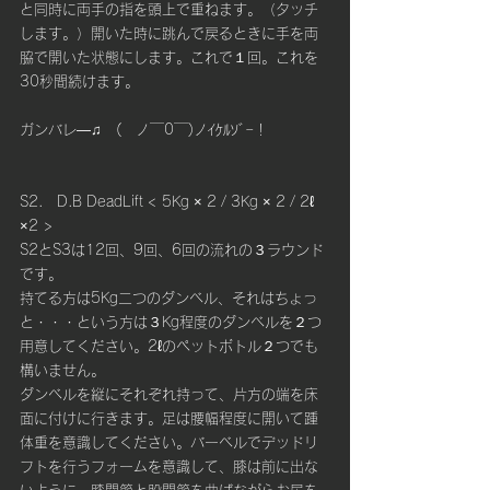
と同時に両手の指を頭上で重ねます。（タッチ
します。）開いた時に跳んで戻るときに手を両
脇で開いた状態にします。これで１回。これを
30秒間続けます。
ガンバレ―♫　(　ノ￣0￣)ノｲｹﾙｿﾞｰ！
S2.　D.B DeadLift < 5Kg × 2 / 3Kg × 2 / 2ℓ 
×2 >
S2とS3は12回、9回、6回の流れの３ラウンド
です。
持てる方は5Kg二つのダンベル、それはちょっ
と・・・という方は３Kg程度のダンベルを２つ
用意してください。2ℓのペットボトル２つでも
構いません。
ダンベルを縦にそれぞれ持って、片方の端を床
面に付けに行きます。足は腰幅程度に開いて踵
体重を意識してください。バーベルでデッドリ
フトを行うフォームを意識して、膝は前に出な