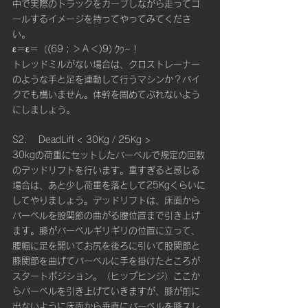
中で実際のトラックをカーブしながら走ってゴ
ールするイメージを持ってやってみてくださ
い。
ε＝ε＝（(69；＞Ａ＜)9) ｸｩ~！
トレッドミルがない場合は、クロストレーナー
のような手と足を連動して行うマシンか？バイ
クでも構いません。体幹を固めてぶれないよう
にしましょう。
S2. 　DeadLift < 30Kg / 25Kg >
30kgの荷重にセットしたバーベルで規定の回数
のデッドリフトを行います。重すぎると感じる
場合は、あと少し荷重を落として25Kgくらいに
してやりましょう。デッドリフトは、床面から
バーベルを股関節の曲がる腰位置まで引き上げ
ます。膝がバーベルギリギリの位置に立って、
腰幅に足を開いてお尻を後ろに引いて股関節と
膝関節を曲げてバーベルに手を掛けたところが
スタートポジション。（ヒップヒンジ）ここか
らバーベルを引き上げていきますが、膝が前に
出ないように床面から垂直にバーベルを膝スレ