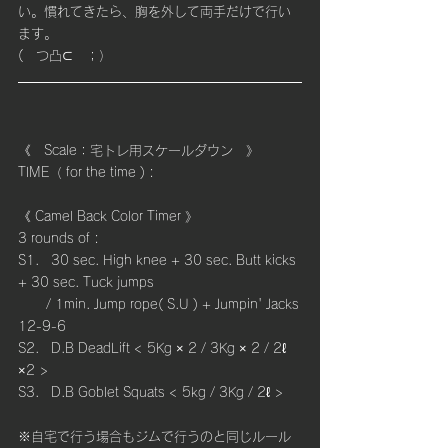
い。慣れてきたら、胸を外して両手だけで行い
ます。
(　つ凸⊂　；）
《　Scale：宅トレ用スケールダウン　》
TIME（ for the time ) : 
《 Camel Back Color Timer 》
3 rounds of :
S1.   30 sec. High knee + 30 sec. Butt kicks 
+ 30 sec. Tuck jumps 
       / 1min. Jump rope( S.U ) + Jumpin' Jacks
12-9-6 
S2.   D.B DeadLift < 5Kg × 2 / 3Kg × 2 / 2ℓ 
×2 >
S3.   D.B Goblet Squats < 5kg / 3Kg / 2ℓ >
※自宅で行う場合もジムで行うのと同じルール