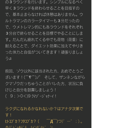
の３ラウンドを行います。シンプルになるべく
早く３ラウンドを終わらせることを目指すの
で、基本止まらなければ休憩はありません。ウ
ルトラマンのカラータイマーも３分だったの
で、ウメトレマン的にも各ラウンドをそれぞれ
３分台で終らせることを目標でやることにしま
す。だんだん疲れてくる中でも荷物（荷重）に
耐えることで、ダイエット効果に加えてやりき
った体力と自信がついてきます！頑張りましょ
う♫
前回、ゾウ以外に該当された方、おめでとうご
ざいます！(⌒∇⌒)ﾉ"　そして、ザンネンながら
クマゾウだっちゅうことがバレた方、状況に負
けじと自分を鼓舞しましょう！ 
(　9；＞0＜)9 ｸﾏｿﾞｰｼﾞｬﾅｰｲ！
ラクダになれるかなれないか？はアナタ次第で
す！
ﾋﾄｺﾌﾞｶ？ﾌﾀｺﾌﾞｶ？ (　　￣Д￣)つ
)゜ー゜；).。
０(( ﾄﾞｯﾁﾃﾞﾓ、ﾅｲﾝﾀﾞｹﾄﾞ…)）