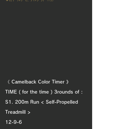
《 Camelback Color Timer 》
TIME ( for the time ) 3rounds of :
S1. 200m Run < Self-Propelled 
Treadmill > 
12-9-6