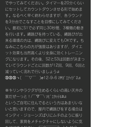
でやってみてください。タイマーを20分くらい
にセットしてカウントダウンさせる形で始めま
す。なるべく早く終わらせますが、各ラウンド
を3分台でこなすことを目標にしてみてくださ
い。最初にS1で必ず同じ30秒間、3種類の動き
を行います。縄跳びを持っている、縄跳びが出
来る環境の方は、縄跳びに変えてもOKです。ち
なみにこちらの方が強度はありますが、ダイエ
ット効果も当然高くより全身に効くトレーニン
グになります。その後、S2とS3は回数が決まっ
ていてラウンドごとに回数が12回、9回、6回と
減っていく流れで行いましょう♫
㉚㉚㉚ヽ(　￣▽￣　)σ12-9-6 ﾏﾁｶﾞｴﾅｲﾃﾞﾈ♫
※キリンやラクダが住めるくらいの高い天井の
家だぜーっと！/￣▽￣\ ｿﾋﾞｴﾀｯﾃﾙﾖ♫
というご自宅に住んでるという方はあまりいな
いと思いますので、屋内で縄跳びをする場合は
インディ・ジョーンズばりにムチのように振り
回して、家具をメチャクチャにしないように気