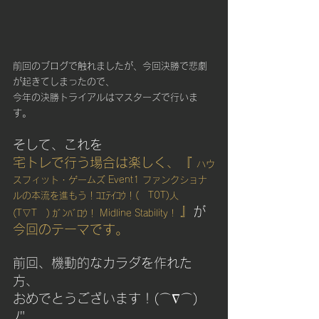
前回のブログで触れましたが、今回決勝で悲劇
が起きてしまったので、
今年の決勝トライアルはマスターズで行いま
す。
そして、これを
宅トレで行う場合は楽しく、『 
ハウ
スフィット・ゲームズ Event1 ファンクショナ
ルの本流を進もう！ｺｴﾃｲｺｳ！(　T0T)人
』
が
(T▽T　) ｶﾞﾝﾊﾞﾛｳ！ 
Midline Stability 
!  
今回のテーマです。
前回、機動的なカラダを作れた
方、
おめでとうございます！(⌒∇⌒)
ﾉ"　