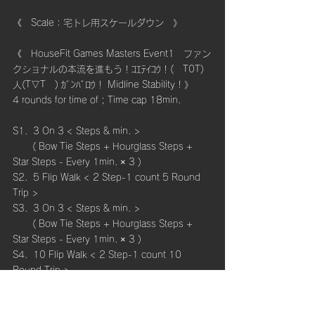
《　Scale：宅トレ用スケールダウン　》
《　HouseFit Games Masters Event1　ファン
クショナルの本流を進もう！ｺｴﾃｲｺｳ！(　T0T)
人(T▽T　) ｶﾞﾝﾊﾞﾛｳ！ Midline Stability ! 》
4 rounds for time of ; Time cap 18min.
S1.  3 On 3 < Steps & min. > 
       ( Bow Tie Steps + Hourglass Steps + 
Star Steps - Every 1min. × 3 )　 
S2.  5 Flip Walk < 2 Step-1 count 5 Round 
Trip >
S3.  3 On 3 < Steps & min. > 
       ( Bow Tie Steps + Hourglass Steps + 
Star Steps - Every 1min. × 3 )　
S4.  10 Flip Walk < 2 Step-1 count 10 
Round Trip >
S5.  3 On 3 < Steps & min. > 
       ( Bow Tie Steps + Hourglass Steps + 