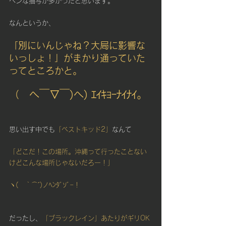
ヘンな描写が多かったと思います。
なんというか、
「別にいんじゃね？大局に影響な
いっしょ！」がまかり通っていた
ってところかと。
（　へ￣▽￣)へ) ｴｲｷｮｰﾅｲﾅｲ。
思い出す中でも
「ベストキッド2」
なんて
「どこだ！この場所。沖縄って行ったことない
けどこんな場所じゃないだろー！」
ヽ(　｀⌒´)ノﾍﾝﾀﾞｿﾞｰ！
だったし、
「ブラックレイン」あたりがギリOK