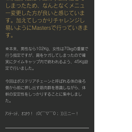
しまったため、なんとなくメニュ
ー変更した方が良いと感じていま
す。加えてしっかりチャレンジし
易いようにMastersで行っていきま
す。
※本来、男性なら102Kg、女性は70㎏の重量で
行う指定ですが、肩をケガしてしまったので確
実にタイムキャップ内で終われるよう、45Kg設
定で行いました。
今回はポステリアチェーンと呼ばれる体の後ろ
側から前に押し出す筋肉群を意識しながら、体
幹の安定性をしっかりすることに集中しまし
た。
ｱﾝﾃｰｼﾃ、ｵｺﾅｳ！（0(￣▽￣0； ))三ニ一！　