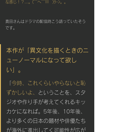
な感じ！？…。(￣へ￣|||　)ｳｰﾝ。。
真田さんはドラマの配信時こう語っていたそう
です。
本作が「異文化を描くときのニ
ューノーマルになって欲し
い」。
「
今時、これくらいやらないと恥
ずかしいよ、
ということを、スタ
ジオや作り手が考えてくれるキッ
カケになれば。5年後、10年後、
より多くの日本の題材や俳優たち
が海外に進出してく可能性が広が