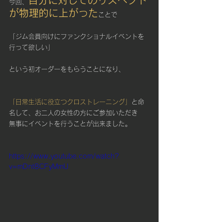
自分に対してのリスペクト
今回、
が物理的に上がった
ことで
「ジム会員向けにファンクショナルイベントを
行って欲しい」
という初オーダーをもらうことになり、
「日常生活に役立つクロストレーニング」
と命
名して、お二人の女性の方にご参加いただき
無事にイベントを行うことが出来ました。
https://www.youtube.com/watch?
v=mDnt8CFyMmU