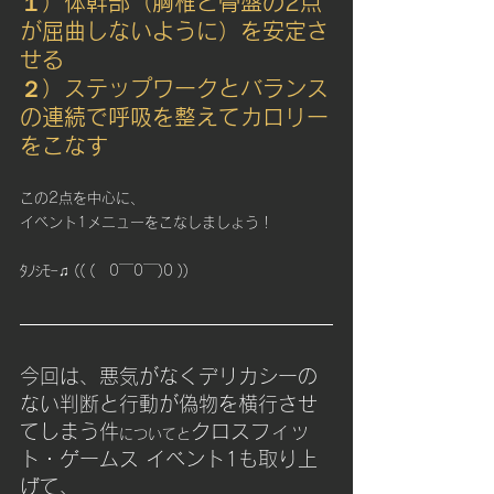
１）体幹部（胸椎と骨盤の2点
が屈曲しないように）を安定さ
せる
２）ステップワークとバランス
の連続で呼吸を整えてカロリー
をこなす
この2点を中心に、
イベント1メニューをこなしましょう！
ﾀﾉｼﾓｰ♫ (( (　0￣0￣)0 ))
今回は、
悪気がなくデリカシーの
ない判断と行動が偽物を横行させ
てしまう件
クロスフィッ
についてと
ト・ゲームス イベント1も取り上
げて、