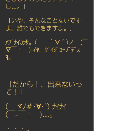
し…。」
「いや、そんなことないです
よ。誰でもできますよ。」
ｱﾌﾞﾅｲｶﾗｻ。(　　＾▽＾)ノ　(￣
▽￣；　) ｲﾔ、ﾀﾞｲｼﾞｮｰﾌﾞﾃﾞｽ
ﾖ。　
「だから！、出来ないっ
て！」
(　ヾﾉ＃･∀･`) ﾅｲﾅｲ    
(￣-￣；　)…。
・・・。