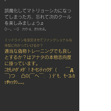
誤魔化してマトリョーシカになっ
てしまった方、忘れて次のクール
を楽しみましょう♫
()ー。ー()　ﾅﾂｸｰﾙ、ｵﾜｯﾀｼﾈ。
ミッドラインを安定させてファンクショナルな
体型に向かっていけるか？
適当な偽物トレーニングでも良し
とするか？はアナタの本物志向度
に掛っています。
ﾆｾﾓﾉﾊﾀﾞﾒﾀﾞ！ｵｰｾﾝﾃｨｯｸﾀﾞ (　　￣Д
￣)つ
 　凸0(￣へ￣
　) ﾃﾞﾓ、ﾓｰｺﾚｶ
;
ｯﾁｬｯﾀｼ…。