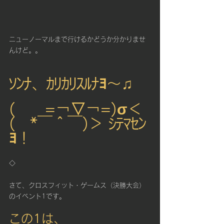
ニューノーマルまで行けるかどうか分かりませ
んけど。。
ｿﾝﾅ、ｶﾘｶﾘｽﾙﾅﾖ～♫
(　　=￢▽￢=)σ＜
(　*￣＾￣)＞ ｼﾃﾏｾﾝ
ﾖ！
◇
さて、クロスフィット・ゲームス（決勝大会）
のイベント1です。
この1は、