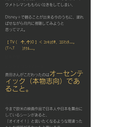
ウメトレマンももらい泣きをしてしまい、
集中処理能力強化
Disney＋で観ることが出来る今のうちに、遅れ
クロスフィットゲームス
ばせながら月内に視聴してみようと
カラダの不調改善
思ってマス。
体幹バランス
【 TV (　个_个)0 】＜ ｺｯｷｮｳｦ、ｺｴﾏｼﾀ…。　　
基礎体力作り
(TへT　　)ﾅｹﾙ…。
苦手克服
メンタルコントロール
オーセンテ
真田さんがこだわったのは
Mental Control
ィック（本物志向）であ
エリートフィットネス
ること。
タイムルール
運動の習慣化
今まで欧米の映画作品で日本人や日本を舞台に
筋持久力＆スタミナ
しているシーンがあると、
「オイオイ！」と言いたくなるような間違った
コーチング