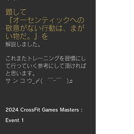
題して
『オーセンティックへの
敬意がない行動は、まが
い物だ。』を
解説しました。
これまたトレーニングを習慣にし
て行っていく参考にして頂ければ
と思います。
サ ン コ ウ_〆(　￣ｰ￣　)♫
2024 CrossFit Games Masters : 
Event 1