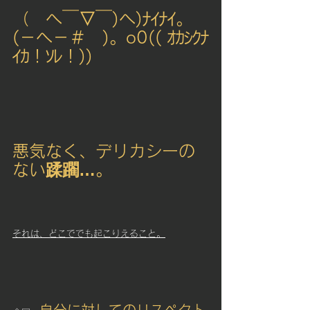
（　へ￣▽￣)へ)ﾅｲﾅｲ。　
(－へ－＃　)。o0(( ｵｶｼｸﾅ
ｲｶ！ｿﾚ！))
悪気なく、デリカシーの
ない蹂躙…。
それは、どこででも起こりえること。