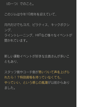
（の一つ）でのこと。
このジムは今年10周年を迎えていて、
月内だけでもヨガ、ピラティス、キックボクシ
ング、
ライントレーニング、HIITなど様々なイベントが
開かれています。
新しい運動イベントが好きな会員さんが多いこ
ともあり、
スタッフ側やコーチ側が
思いついて声を上げら
れたら！？特段資格を持っていなくても、
やっていい、という感じの風潮
が以前からあり
ました。