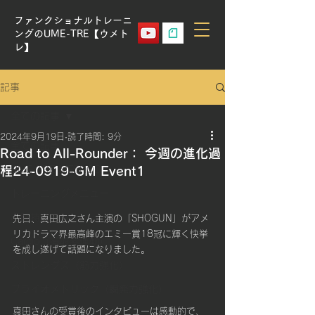
ファンクショナルトレーニ
ングのUME-TRE【ウメト
レ】
記事
全ての記事
2024年9月19日
読了時間: 9分
全ての記事
Road to All-Rounder： 今週の進化過
程24-0919-GM Event1
UME-TRE METHOD
トレーニングメニュー
心肺持久力
先日、真田広之さん主演の「SHOGUN」がアメ
リカドラマ界最高峰のエミー賞18冠に輝く快挙
Cardio（有酸素運動）
を成し遂げて話題になりました。
ストレングス（筋力強化）
プライオメトリック（瞬発力強化）
真田さんの受賞後のインタビューは感動的で、
スタミナ計算