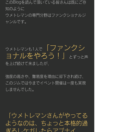
このBlogを読んで頂いている皆さんは既にご存
知のように
ウメトレマンの専門分野はファンクショナルジ
ャンルです。
「ファンクシ
ウメトレマンも1人で
ョナルをやろう！」
とずっと声
を上げ続けて来ましたが、
強度の高さや、難易度を理由に却下され続け、
このジムでは今までイベント開催は一度も実現
しませんでした。
「ウメトレマンさんがやってる
ようなのは、ちょっと本格的過
ぎるしケガしたらアブナイ