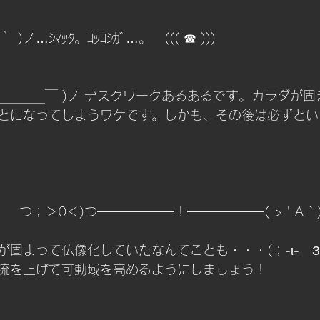
チング
  )ノ…ｼﾏｯﾀ。ｺｯｺｼｶﾞ…。　((( ☎ )))
￣＿＿＿＿￣ )ノ デスクワークあるあるです。カラダが
とになってしまうワケです。しかも、その後は必ずとい
　つ；＞0＜)つ━━━━━━！━━━━━━( > ' A ` )>
固まって仏像化していたなんてことも・・・(；-ι-　З　
流を上げて可動域を高めるようにしましょう！