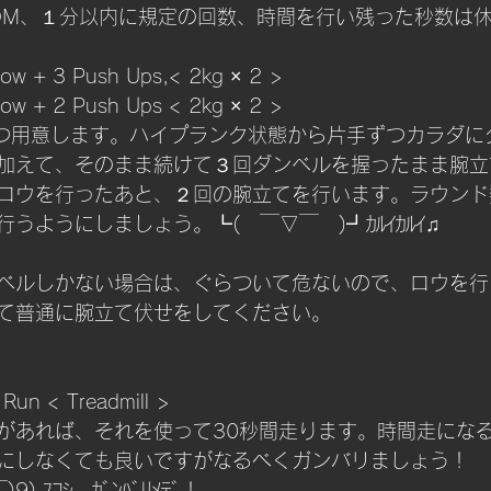
OM、１分以内に規定の回数、時間を行い残った秒数は
w + 3 Push Ups,< 2kg × 2 > 
B Row + 2 Push Ups < 2kg × 2 >
２つ用意します。ハイプランク状態から片手ずつカラダに
加えて、そのまま続けて３回ダンベルを握ったまま腕立
ロウを行ったあと、２回の腕立てを行います。ラウンド
うようにしましょう。┗(　￣▽￣　)┛ｶﾙｲｶﾙｲ♫
ベルしかない場合は、ぐらついて危ないので、ロウを行
て普通に腕立て伏せをしてください。
Run < Treadmill > 
があれば、それを使って30秒間走ります。時間走にな
にしなくても良いですがなるべくガンバリましょう！
) ｽｺｼ、ｶﾞﾝﾊﾞﾘﾒﾃﾞ！