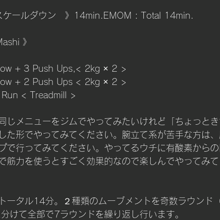
ールダウン　》14min.EMOM : Total 14min.
Mashi 》
Row + 3 Push Ups,< 2kg × 2 > 
B Row + 2 Push Ups < 2kg × 2 >
 Run < Treadmill >
同じメニューをジムでやってみたいけれど「ちょっとき
した形でやってみてください。腕立て系が苦手な方は、
プで行ってみてください。やってるウチに有酸素からの
で筋力を使うとすごく効果的なので楽しんでやってみて
トータル14分。２種類のムーブメントを奇数ラウンド（
）に分けて全部で7ラウンドを繰り返し行います。