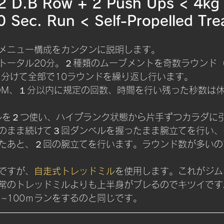
				2 D.B Row + 2 Push Ups < 4kg
 Sec. Run < Self-Propelled Tre
メニュー構成をカンタンに説明します。
トータル20分。２種類のムーブメントを奇数ラウンド（
）に分けて全部で10ラウンドを繰り返し行います。
OM、１分以内に規定の回数、時間を行い残った秒数は
ンベルを２つ使い、ハイプランク状態から片手ずつカラダに
のまま続けて３回ダンベルを握ったまま腕立てを行い、
たあと、２回の腕立てを行います。ラウンド数が多いの
ンですが、
自走式トレッドミル
を使用します。これがジム
常のトレッドミルよりも上半身がブレるのでキツイです
ｍ~100ｍランをするのと同じです。