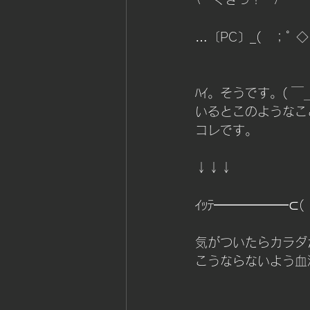
筋持久力＆スタミナ
コー
…〔PC〕_(　；ﾟ ◇ ﾟ
ﾊｲ。そうです。( 
いるとこのようなこ
コレです。
↓↓↓
ｲｯﾃ━━━━━━⊂(　
気がついたらカラダが
こうならないよう血