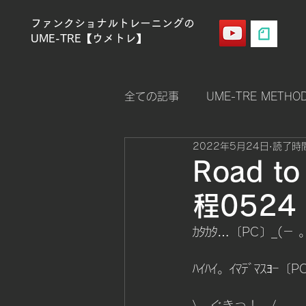
ファンクショナルトレーニングの
UME-TRE【ウメトレ】
全ての記事
UME-TRE METHO
2022年5月24日
読了時間
ストレングス（筋力強化）
Road t
程0524
クロスフィットゲームス
ｶﾀｶﾀ…〔PC〕_(－ 。ー
メンタルコントロール
Men
ﾊｲﾊｲ。ｲﾏﾃﾞﾏｽﾖｰ〔
\　ぐきっ！　/