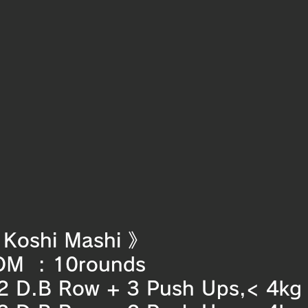
 Koshi Mashi 》
M  : 10rounds
S1. Odd-	2 D.B Row + 3 Push Ups,< 4kg