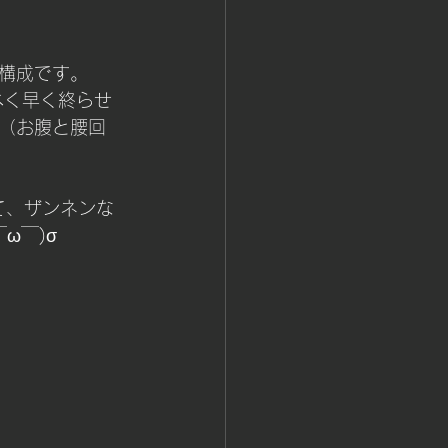
構成です。
べく早く終らせ
（お腹と腰回
て、ザンネンな
ω￣)σ