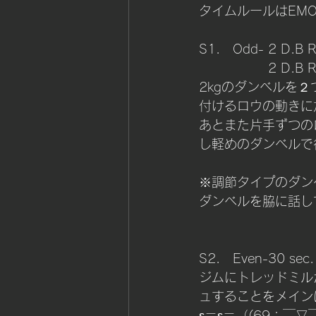
タイムルールはEM
S1.　Odd- 2 D.B Ro
		   2 D.
2kgのダンベルを
付けるロウの動きに
あとまた片手ずつの
し軽めのダンベルで行
※調節タイプのダン
ダンベルを脇に話し
S2.　Even-30 sec. 
ジムにトレッドミル
ュすることをメイン
ε＝ε＝（(69；￣▽￣)9