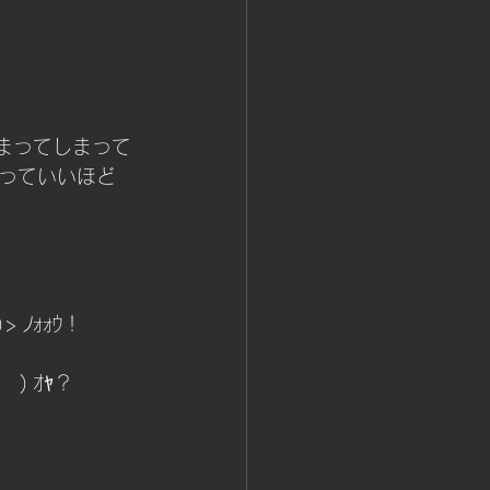
固まってしまって
っていいほど
 ﾉｫｫｳ！
) ｵﾔ？