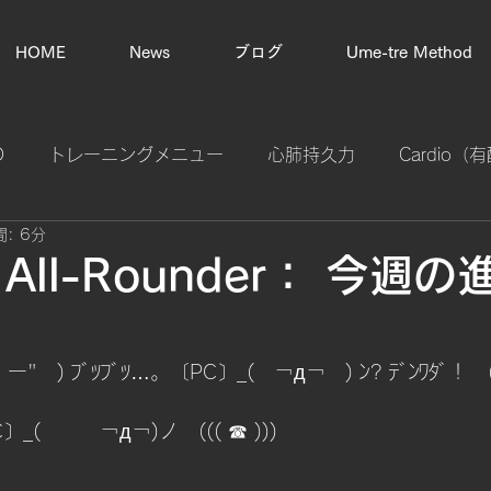
HOME
News
ブログ
Ume-tre Method
D
トレーニングメニュー
心肺持久力
Cardio
: 6分
プライオメトリック（瞬発力強化）
スタミナ計算
o All-Rounder： 今週
カラダの不調改善
体幹バランス
基礎体力作り
苦
"   ) ﾌﾞﾂﾌﾞﾂ…。〔PC〕_(　￢д￢　) ﾝ? ﾃﾞﾝﾜﾀﾞ！　((
tal Control
エリートフィットネス
タイムルール
PC〕_(　　　￢д￢)ノ　((( ☎ )))