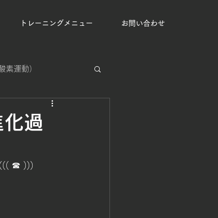
トレーニングメニュー
お問い合わせ
（有酸素運動）
集中処理能力強化
の進化過
手克服
( ☎ )))
運動の習慣化