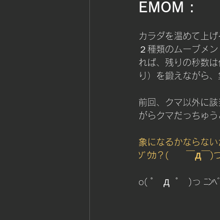
EMOM :
カラダを温めて上げ
２種類のムーブメン
れば、残りの秒数は
り）を鍛えながら、
前回、クマ以外に該
がらクマだっちゅう
象になるかならない
ｿﾞｳｶ？(　　￣Д￣)つ 
o( ﾟ　Д  ﾟ　)っ ﾆﾝﾍ