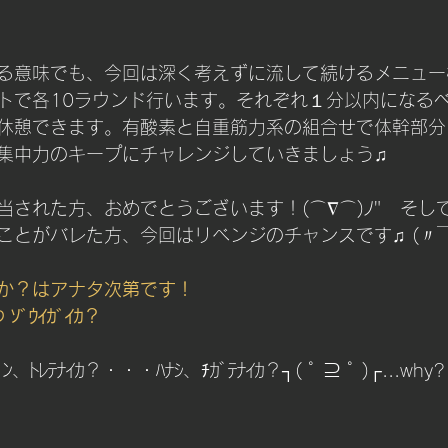
る意味でも、今回は深く考えずに流して続けるメニュー
トで各10ラウンド行います。それぞれ１分以内になる
休憩できます。有酸素と自重筋力系の組合せで体幹部分
集中力のキープにチャレンジしていきましょう♫
当された方、おめでとうございます！(⌒∇⌒)ﾉ"　そし
ことがバレた方、今回はリベンジのチャンスです♫ (〃￣
か？はアナタ次第です！
ｿﾞｳｲｶﾞｲｶ？ 
ﾞﾝ、ﾄﾚﾃﾅｲｶ？・・・ﾊﾅｼ、ﾁｶﾞﾃﾅｲｶ？┐( ﾟ ⊇ ﾟ )┌...why?