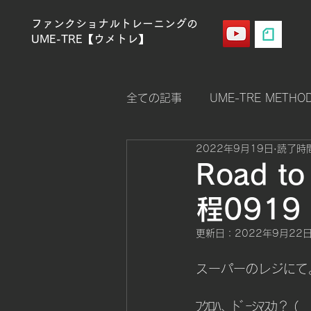
ファンクショナルトレーニングの
UME-TRE【ウメトレ】
全ての記事
UME-TRE METHO
2022年9月19日
読了時間
ストレングス（筋力強化）
Road t
程0919
クロスフィットゲームス
更新日：
2022年9月22
メンタルコントロール
Men
スーパーのレジにて
ﾌｸﾛﾊ、ﾄﾞｰｼﾏｽｶ？