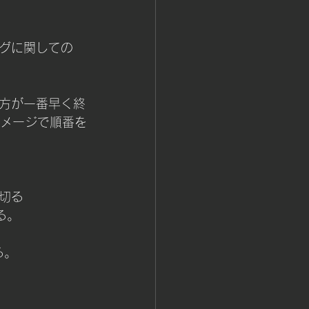
グに関しての
方が一番早く終
イメージで順番を
切る
る。
る。