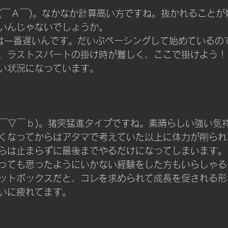
(￣Ａ￣)。なかなか計算高い方ですね。抜かれることが
いんじゃないでしょうか。
は一番遅いんです。だいぶペーシングして始めているの
、ラストスパートの掛け時が難しく、ここで掛けよう！
い状況になっています。
(￣▽￣ｂ)。猪突猛進タイプですね。素晴らしい強い気
くなってからはアタマで考えていた以上に体力が削られ
らは止まらずに最後までやるだけになってしまいます。
っても思ったようにいかない経験をした方もいらしゃる
ットボックスだと、コレを求められて成長を促される形
いに疲れてます。