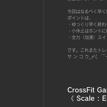
今回はなるべく早く
ポイントは、
・ゆっくり早く終わ
・小休止はホントに
・全力（加速）スイ
です。これまたトレ
サ ン コ ウ_〆(　￣
CrossFit G
《 Scale : 