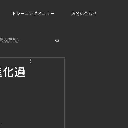
トレーニングメニュー
お問い合わせ
（有酸素運動）
集中処理能力強化
の進化過
手克服
運動の習慣化
ﾞ！