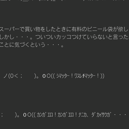
チング
スーパーで買い物をしたときに有料のビニール袋が欲し
しかし・・・。ついついカッコつけていらないと言った
ことに気づくという・・・。
 ノ(0＜；　　)。０O(( ｼﾏｯﾀｰ！ﾜｽﾚﾁﾏｯﾀｰ！))  
　　)。０O(( ｶﾝｶﾞｴﾛ！ｶﾝｶﾞｴﾛ！ﾅﾆｶ、ﾀﾞｶｲｻｸｶﾞ・・・！