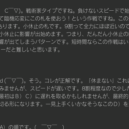
(　C￣▽)。戦術家タイプですね。負けないスピードで
て臨機応変にこの札を使おう！という作戦ですね。この
あります。小休止の札です。9割って全力にほぼ近いの
小休止に影響が出始めます。つまり、だんだん小休止の
響が出てしまうパターンです。短時間ならこの作戦はい
ューだと難しいと思います。
ｄ(￣▽￣)。そう。コレが正解です。「休まない」これ
みませんが、スピードが遅いです。8割程度なので少し
最初はＢ）Ｃ）に遅れを取るかもしれませんが、最終的
切る形になります。一見上手くいかなそうなこのＤ）を
A）の順です。(　￣▽￣　)