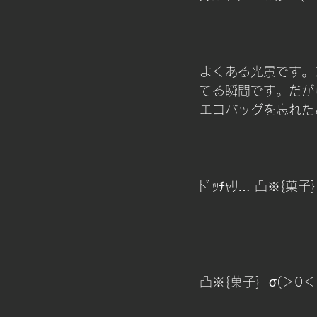
筋持久力＆スタミナ
コー
よくある光景です。
てる瞬間です。だが
エコバッグを忘れた
ﾄﾞｯﾁｬﾘ… 凸※{菓子} 
凸※{菓子}  σ(＞0＜；