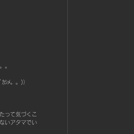
。。
ｽﾞｶｼﾒ。。)） 
たって気づくこ
ないアタマでい