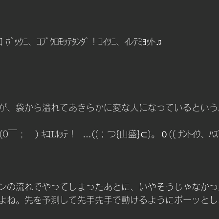
ﾎﾟｯｹﾆ、ｺﾌﾞｸﾛﾓｯﾃﾀﾝﾀﾞ！ｺｲﾂﾆ、ｲﾚﾃﾐﾖｯﾄ♫
が、袋から溢れてあきらかに変な人になっているという
0￣ ; 　) ｷｺｴﾙｯﾃ！  …((；つ{山盛}⊂)。０(( ﾅﾝﾄｲｳ、ﾊ
ンの流れでやってしまったあとに、いやそうじゃなかっ
よね。先を予測して先手先手で動けるようにボーッとし