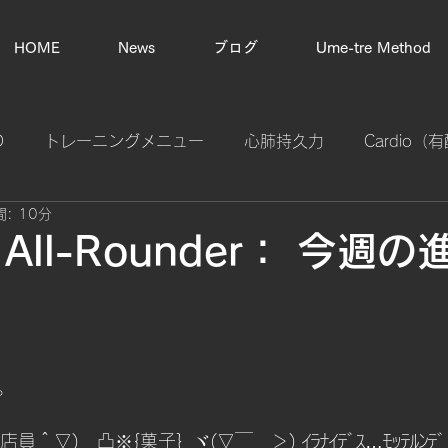
HOME
News
ブログ
Ume-tre Method
D
トレーニングメニュー
心肺持久力
Cardio
: 10分
プライオメトリック（瞬発力強化）
スタミナ計算
o All-Rounder： 今週
カラダの不調改善
体幹バランス
基礎体力作り
苦
日
tal Control
エリートフィットネス
タイムルール
。
 (　店員＾▽)＿凸※{菓子}_ヾ(▽￣　＞) ｲﾗﾅｲﾃﾞｽ…ﾓｯﾃﾙﾝﾃ