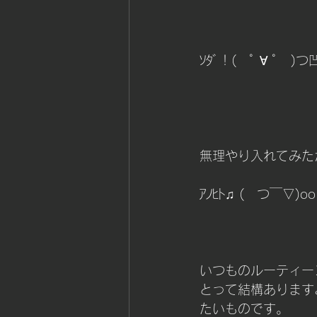
ｿﾀﾞ！(　ﾟ ∀ ﾟ　)つ凹 
無理やり入れてみた
ｱﾉﾋﾄ♫ (　つ￣▽)oo(
いつものルーティー
とって結構あります
たいものです。