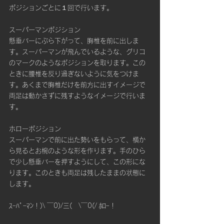
ポジションごとに１回で行います。
スーパーマンポジション
懸垂バーにぶら下がって、胸椎を前に出しま
す。スーパーマンが飛んでいるような、グリコ
のマークのようなポジションを取ります。この
ときに腰椎を反り過ぎないように気をつけま
す。あくまで胸椎だけを前方に出すイメージで
両足は動かさずに残すようなイメージで行いま
す。
ホローポジション
スーパーマンで前に出た勢いをもらって、横か
ら見るとお椀のような形を作ります。手のひら
で少し懸垂バーを押すようにして、この形にな
ります。このときも両足は残したままの状態に
します。
ｽｰﾊﾟｰﾏﾝ！)\ ￣0)/三(　\￣0(/ ﾎﾛｰ！