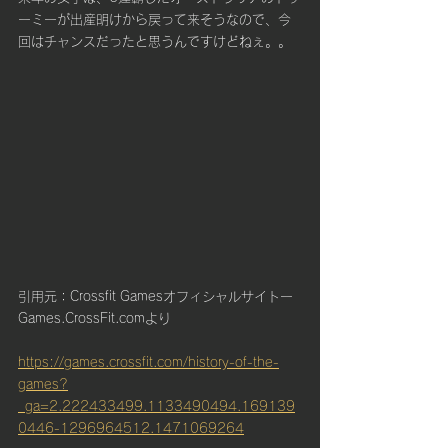
ーミーが出産明けから戻って来そうなので、今
回はチャンスだったと思うんですけどねぇ。。
引用元：Crossfit Gamesオフィシャルサイトー
Games.CrossFit.comより
https://games.crossfit.com/history-of-the-
games?
_ga=2.222433499.1133490494.169139
0446-1296964512.1471069264