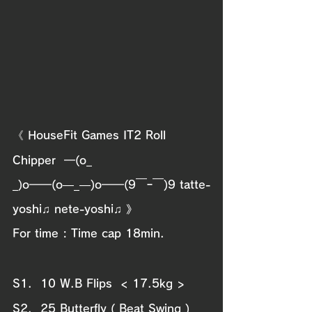
《 HouseFit Games IT2 Roll 
Chipper
━(o_ 
_)o━━(o―_―)o━━(9￣ｰ￣)9 
tatte-
yoshi♫ nete-yoshi♫
》 
For time : Time cap 18min.
S1.  10 W.B Flips  < 17.5kg >
S2.  25 Butterfly ( Beat Swing )