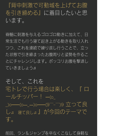
『背中刺激で可動域を上げてお腹
を引き締める』
に着目したいと思
います。
脊髄に刺激を与えるゴロゴロ動きに加えて、日
常生活でも行う寝て起き上がる動きを取り入れ
つつ、これを連続で繰り返し行うことで、立っ
た状態で引き締まったお腹周りと姿勢を作るこ
とにチャレンジします。ポッコリお腹を撃退し
ていきましょう♫
そして、これを
宅トレで行う場合は楽しく、『 ロ
ールチッパー！ 
━(o_ 
 立って良
_)o━━(o―_―)o━━(9￣ｰ￣)9
し
』が今回のテーマで
♫　寝て良し♫ 
す。
前回、ラン＆ジャンプを卒なくこなして身軽な