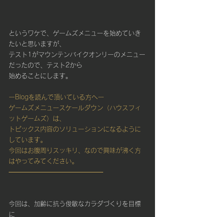
というワケで、ゲームズメニューを始めていき
たいと思いますが、
テスト1がマウンテンバイクオンリーのメニュー
だったので、テスト2から
始めることにします。
ーBlogを読んで頂いている方へー
ゲームズメニュースケールダウン（ハウスフィ
ットゲームズ）は、
トピックス内容のソリューションになるように
しています。
今回はお腹周りスッキリ、なので興味が沸く方
はやってみてください。
―――――――――――――――
今回は、加齢に抗う俊敏なカラダづくりを目標
に