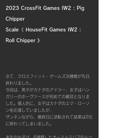
2023 CrossFit Games IW2 : Pig 
Chipper
Scale《 HouseFit Games IW2 : 
Roll Chipper 》 
さて、クロスフィット・ゲームズ決勝戦が先日
終わりました。
今回は、男子がカナダのアドラー、女子はハン
ガリーのホーヴァースが初めての戴冠となりま
した。個人的に、女子はカナダのエマ・ローソ
ンを応援していましたが、
ザンネンながら、最終日に逆転されて結果は2位
に終わってしまいました。
来年の女子は、6連覇したオーストラリアのトゥ