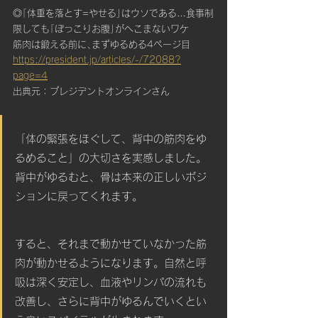
◎｢体重を落とす=やせる｣はウソである…食事制
限しても｢ぽっこりお腹｣がへこまないワケ
筋肉は鍛える前に､まずゆるめる4ページ目
https://president.jp/articles/-/72088?
page=4
出典元：プレジデントオンラインさん
「体の緊張をほぐして、背中の筋肉をゆ
るめること」の大切さを実感しました。
背中がゆるむと、骨は本来の正しいポジ
ションに戻ってくれます。
すると、それまで動かせていなかった筋
肉が動かせるようになります。自然と呼
吸は深く安定し、血液やリンパの流れも
改善し、さらに背中がゆるんでいくとい