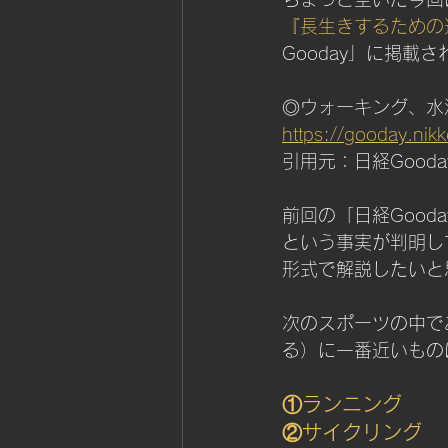
筋持久力＆スタミナ
コー
『長生きするための
Gooday」に掲
◎ウォーキング、水
https://gooday.ni
引用元：日経Gooda
前回の「日経Goo
という事実が判明し
形式で解説したいと
次のスポーツの中で
る）に一番近いもの
①ランニング
②サイクリング