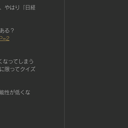
、やはり「日経
ある？
?P=2
くなってしまう
に限ってクイズ
能性が低くな