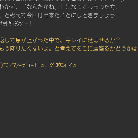
わかず、「なんだかね。」になってしまった方、
、と考えて今回は出来たことにしときましょう！
ｷｯﾄﾔﾚﾀﾝﾀﾞｰ！　
返して息が上がった中で、キレイに延ばせるか？
もう降りたくないよ。と考えてそこに居座るかどうかは
つ ｲﾏｧ~ﾃﾞｪ~ﾓｰ♫、ｼﾞﾕｳﾆｨｰｲ♫