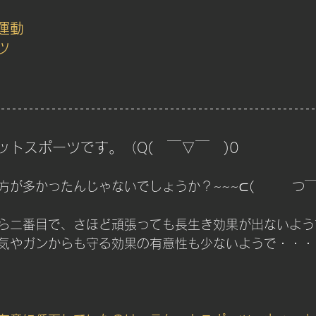
運動
ツ
ットスポーツです。（Q(　￣▽￣　)0
が多かったんじゃないでしょうか？~~~⊂(　　　つ￣0
ら二番目で、さほど頑張っても長生き効果が出ないよう
気やガンからも守る効果の有意性も少ないようで・・・