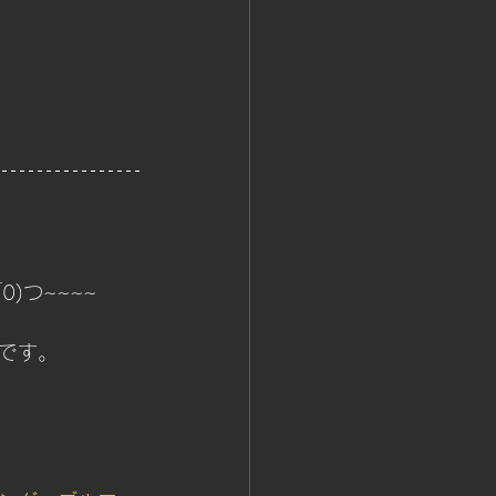
)つ~~~~
です。