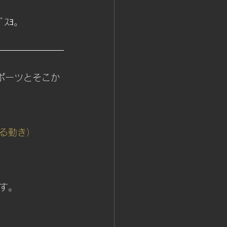
ｽﾖ。
ポーツとそこか
る動き）
す。