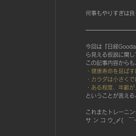
何事もやりすぎは良く
今回は『日経Goo
ら見える仮説に関し
この記事内容からも
・健康寿命を延ばす
・カラダは小さくで
・ある程度、年齢が
ということが言える
これまたトレーニン
サ ン コ ウ_〆(　￣