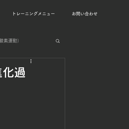
トレーニングメニュー
お問い合わせ
（有酸素運動）
集中処理能力強化
の進化過
手克服
運動の習慣化