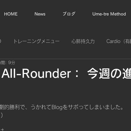
HOME
News
ブログ
Ume-tre Method
D
トレーニングメニュー
心肺持久力
Cardio
間: 9分
プライオメトリック（瞬発力強化）
スタミナ計算
o All-Rounder： 今週
カラダの不調改善
体幹バランス
基礎体力作り
苦
劇的勝利で、うかれてBlogをサボってしまいました。
tal Control
エリートフィットネス
タイムルール
)
は、