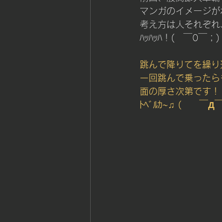
マンガのイメージが
考え方は人それぞれ
ﾊｯﾊｯﾊ！(　￣0￣；) 
跳んで降りてを繰り
一回跳んで乗ったら
面の厚さ次第です！
ﾄﾍﾞﾙｶ~♫ (　　￣Д￣)