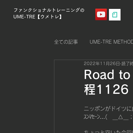
ファンクショナルトレーニングの
UME-TRE【ウメトレ】
全ての記事
UME-TRE METHO
2022年11月26日
読了時
ストレングス（筋力強化）
Road t
程1126
クロスフィットゲームス
ニッポンがドイツに
メンタルコントロール
Men
ｽﾝﾏｾｰﾝ…(　＿△＿；
ちょっと空いた今回