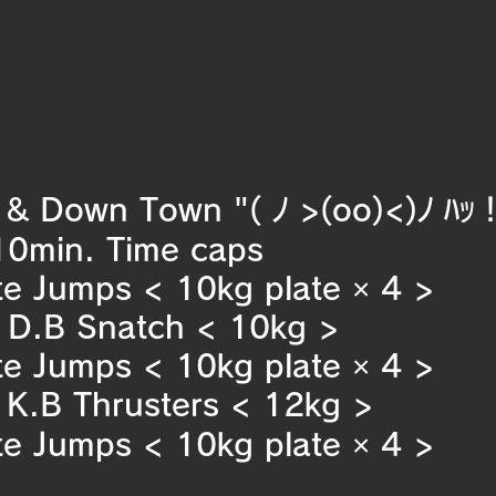
& Down Town "( ﾉ >(oo)<)ﾉ ﾊｯ
10min. Time caps  
te Jumps < 10kg plate × 4 >
. D.B Snatch < 10kg >
te Jumps < 10kg plate × 4 >
. K.B Thrusters < 12kg >
te Jumps < 10kg plate × 4 >