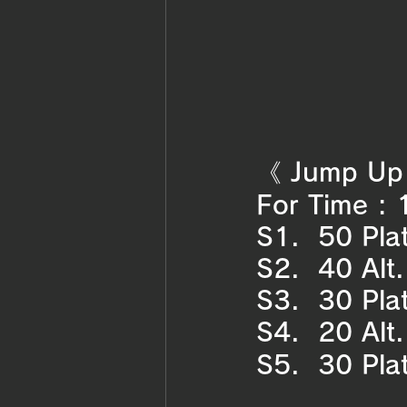
《 Jump Up 
For Time : 
S1.  50 Pla
S2.  40 Alt
S3.  30 Pla
S4.  20 Alt
S5.  30 Pla