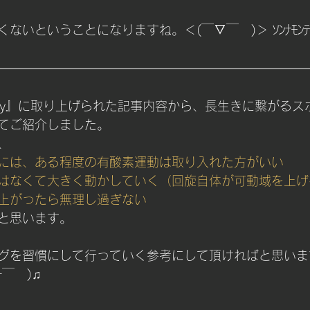
ないということになりますね。＜(￣▽￣　)＞ ｿﾝﾅﾓﾝﾃﾞ
day』に取り上げられた記事内容から、長生きに繫がるス
てご紹介しました。
、
には、ある程度の有酸素運動は取り入れた方がいい
はなくて大きく動かしていく（回旋自体が可動域を上げ
上がったら無理し過ぎない
と思います。
グを習慣にして行っていく参考にして頂ければと思いま
ｰ￣　)♫