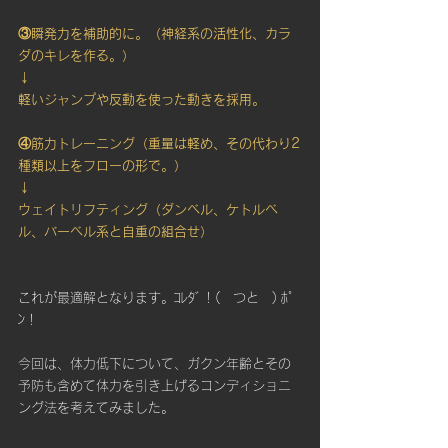
③瞬発力を補助的に。（神経系の活性化、カラ
ダのキレを作る。）
↓
軽いジャンプや反動を使った動きを採用。
④筋力トレーニング（重量は軽め、その代わり2
種類以上をフローの形で。）
↓
ウェイトリフティング（ダンベル、ケトルベ
ル、バーベル系と自重の組合せ）
これが最適解となります。ｺﾚﾀﾞ！(　つと　) ﾎﾟ
ﾝ！
今回は、体力低下について、ガクン年齢とその
予防も含めて体力を引き上げるコンディショニ
ング法を考えてみました。