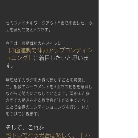
セミファイナルワークアウト6まで来ました。今
回を含めてあと2つです。
今回は、可動域拡大をメインに
『3面運動で体力アップコンディシ
ョニング』
に着目したいと思いま
す。
無理せずカラダを大きく動かすことを意識し
て、複数のムーブメントを3面での動きを意識し
ながら時間内にこなしていきます。関節面と多
方面での動きをある程度息が上がる中でこなす
ことで全身のコンディショニングを行い、体力
をつけていきます。
そして、これを
宅トレで行う場合は楽しく、『 ハ