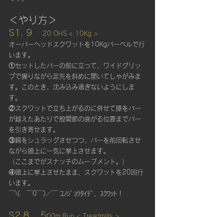
＜やり方＞
S1. 9　
 20 OHS < 10Kg >
オーバーヘッドスクワットを10Kgバーベルで行
います。
①セットしたバーの前に立って、ワイドグリッ
プで握りながら足先を斜めに開いてしゃがみま
す。このとき、沈み込み過ぎないようにしま
す。
②スクワットで立ち上がるのに併せて膝をバー
が越えたあたりで股関節の曲がる位置までバー
を引き寄せます。
③肩をシュラッグさせつつ、バーを前回転させ
ながら頭上に一気に挙上させます。
（ここまでがスナッチのムーブメント。）
④頭上に挙上させたまま、スクワットを20回行
います。
￣\(　￣0￣)／￣ ｺﾉｼﾞｮｳﾀｲﾃﾞ、ｽｸﾜｯﾄ！  
S2.8 　5
00m Run < Treadmills >