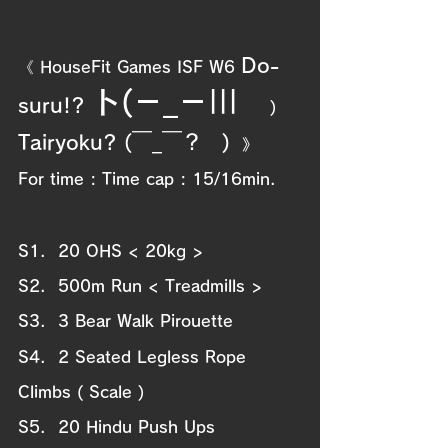
Do-
《 HouseFit Games ISF W6 
ト(－_－|||
suru!?
　　) 
Tairyoku? (￣_￣？　)
》
For time : Time cap : 15/16min.
S1.  20 OHS < 20kg >
S2.  500m Run < Treadmills >
S3.  3 Bear Walk Pirouette
S4.  2 Seated Legless Rope 
Climbs ( Scale )
S5.  20 Hindu Push Ups