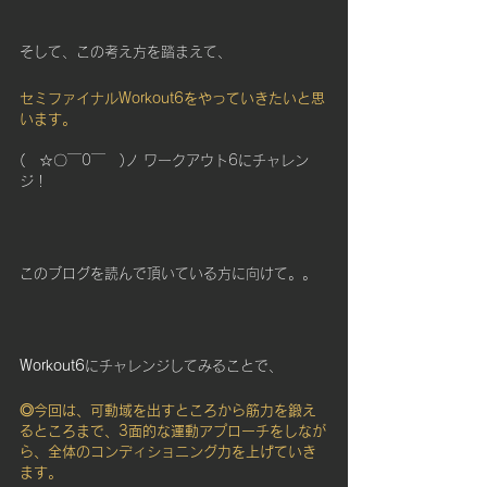
そして、この考え方を踏まえて、
セミファイナルWorkout6をやっていきたいと思
います。
(　☆〇￣0￣　)ノ ワークアウト6にチャレン
ジ！
このブログを読んで頂いている方に向けて。。
Workout6
にチャレンジしてみることで、
◎今回は、可動域を出すところから筋力を鍛え
るところまで、3面的な運動アプローチをしなが
ら、全体のコンディショニング力を上げていき
ます。