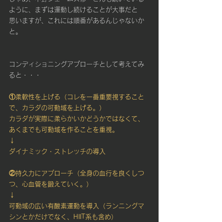
ように、まずは運動し続けることが大事だと
思いますが、これには順番があるんじゃないか
と。
コンディショニングアプローチとして考えてみ
ると・・・
①柔軟性を上げる（コレを一番重要視すること
で、カラダの可動域を上げる。）
カラダが実際に柔らかいかどうかではなくて、
あくまでも可動域を作ることを重視。
↓
ダイナミック・ストレッチの導入
②持久力にアプローチ（全身の血行を良くしつ
つ、心血管を鍛えていく。）
↓
可動域の広い有酸素運動を導入（ランニングマ
シンとかだけでなく、HIIT系も含め）