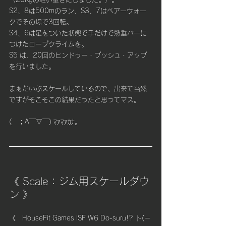
S2、8は500mのラン、S3、7はベアーウォー
クでその場で3回転。
S4、6は足をついた状態で手だけで懸垂バーに
つけたロープクライムを。
S5 は、20回のヒンドゥー・プッシュ・アップ
を行いました。
まぁだいぶスケールしているので、出来て当然
ですがそこそこの結果だったと思ってマス。
(　；A￣▽￣) ﾏｧﾏｧｶﾅ。
《 Scale：ジム用スケールダウ
ン 》
《　HouseFit Games ISF W6 Do-suru!? ト(－