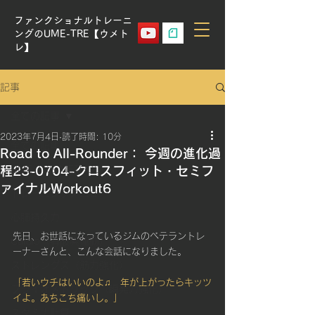
ファンクショナルトレーニ
ングのUME-TRE【ウメト
レ】
記事
全ての記事
2023年7月4日
読了時間: 10分
全ての記事
Road to All-Rounder： 今週の進化過
程23-0704-クロスフィット・セミフ
UME-TRE METHOD
ァイナルWorkout6
トレーニングメニュー
心肺持久力
先日、お世話になっているジムのベテラントレ
Cardio（有酸素運動）
ーナーさんと、こんな会話になりました。
ストレングス（筋力強化）
「若いウチはいいのよ♫　年が上がったらキッツ
プライオメトリック（瞬発力強化）
イよ。あちこち痛いし。」
スタミナ計算