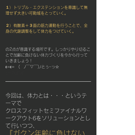
１）トリプル・エクステンションを意識して無
理せず大きい可動域をとっていく。
２）有酸素＋３面の筋力運動を行うことで、全
身の代謝調整をして体力をつけていく。
の2点が意識する場所です。しっかりやり切るこ
とで加齢に負けない体力づくりを今から行って
いきましょう！
ε=ε=　(　ﾉ￣▽￣)ﾉとぅｰっ☆
c/Y7UFVF
今回は、体力とは・・・というテ
ーマで
クロスフィットセミファイナルワ
ークアウト6をソリューションとし
て行いつつ、
『ガクン年齢に負けない