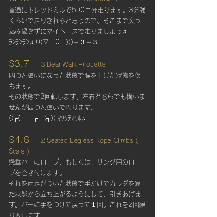
普通にトレッドミルで500ｍ分走ります。3分強
くらいで走りきれると思うので、そこまで突っ
込み過ぎずにマイペースで走りましょう♫
ﾗﾝﾗﾝﾗﾝ♫ 0(▽￣0　)))＝３＝３
S3.7 　
3 Bear Walk Pirouette
四つん這いになった状態で腰を上げた状態を保
ちます。
その状態で3回転します。左右どちらでも構いま
せんが四つん這いで周ります。
((┌(_　_┌　)┐)) ﾏﾜｯﾃﾏﾜﾙ♫
S4.6 　
2 Seated Legless Rope Climbs ( 
Scale )
懸垂バーにロープ、もしくは、リング用のロー
プを巻き付けます。
それを両足がついた状態で手だけでカラダを寝
た状態から立ち上がるようにして、引きあげま
す。バーに手をつけて戻って１回。これを2回繰
り返します。