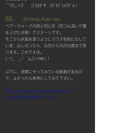
￣\0(_＜0　　)) ｶﾗﾀﾞｦ、ﾃﾀﾞｹﾃﾞﾋｷｱｹﾞﾙ！
S5.  　
20 Hindu Push Ups
ベアーウォークの時と同じ形（四つん這いで腰
を上げた状態）でスタートです。
そこから床面を這うようにカラダを前に出して
いき、出し切ったら、お尻から元の位置まで戻
ります。これで１回。
(／(_　_／　)┐)) ﾊｳﾖｳﾆ！
以下に、実際にやってみている動画があるの
で、よかったら参考にしてみて下さい。
https://www.youtube.com/watch?
v=zZZSe8xzI7M&t=114s