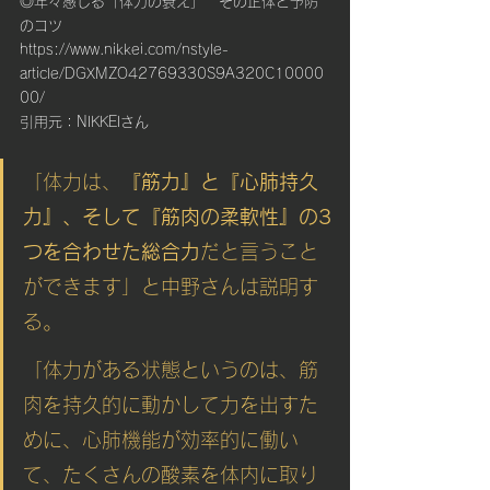
◎年々感じる「体力の衰え」　その正体と予防
のコツ
https://www.nikkei.com/nstyle-
article/DGXMZO42769330S9A320C10000
00/
引用元：NIKKEIさん
「体力は、
『筋力』と『心肺持久
力』、そして『筋肉の柔軟性』の3
つを合わせた総合力
だと言うこと
ができます」と中野さんは説明す
る。
「体力がある状態というのは、筋
肉を持久的に動かして力を出すた
めに、心肺機能が効率的に働い
て、たくさんの酸素を体内に取り