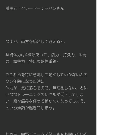
引用元：クレーマージャパンさん
つまり、両方を統合して考えると、
基礎体力は4種類あって、筋力、持久力、瞬発
力、調整力（特に柔軟性重視）
でこれらを特に意識して動かしていかないとガ
クン年齢になった時に
体力が一気に落ちるので、無理をしない、とい
いつつトレーニングのレベルが低下してしま
い、段々痛みを伴って動かなくなってしまう、
という連鎖が起きてしまう。
じゃあ、中野ジェームズ修一さんも説いている