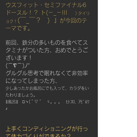
ウスフィット・セミファイナル6  
ドースル！？ ト(－_－|||
　　) タイリ
(￣_￣？　)
』が今回のテ
ョク！
ーマです。
前回、鉄分の多いものを食べてス
タミナがついた方、おめでとうご
ざいます！
(⌒∇⌒)ﾉ"　
グルグル思考で眠れなくて非効率
になってしまった方、
少しあったかお風呂にでも入って、カラダをい
たわりましょう。
∥風呂∥　□ヽ(＾▽＾　ゞ。。。　ﾋﾄﾌﾛ、ｱﾋﾞﾙﾜ
♪　
上手くコンディショニングが行っ
て体力づくりができるか？