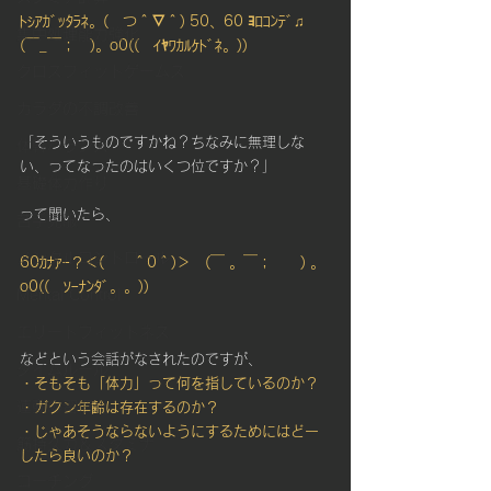
ﾄｼｱｶﾞｯﾀﾗﾈ。(　つ＾▽＾) 50、60 ﾖﾛｺﾝﾃﾞ♫  　
集中処理能力強化
(￣_￣；　)。o0((　ｲﾔﾜｶﾙｹﾄﾞﾈ。))
クロスフィットゲームス
カラダの不調改善
「そういうものですかね？ちなみに無理しな
体幹バランス
い、ってなったのはいくつ位ですか？」
基礎体力作り
って聞いたら、
苦手克服
メンタルコントロール
60ｶﾅｧｰ？＜(　　＾0＾)＞　(￣ 。￣；　　) 。
o0((　ｿｰﾅﾝﾀﾞ。。))
Mental Control
エリートフィットネス
などという会話がなされたのですが、
タイムルール
・そもそも「体力」って何を指しているのか？
運動の習慣化
・ガクン年齢は存在するのか？
・じゃあそうならないようにするためにはどー
筋持久力＆スタミナ
したら良いのか？
コーチング