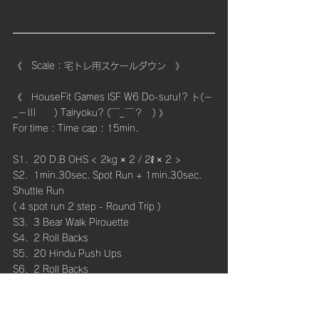
《　Scale：宅トレ用スケールダウン　》
《　HouseFit Games ISF W6 Do-suru!? ト(－
_－|||　　) Tairyoku? (￣_￣？　)
》
For time : Time cap : 15min.
S1.  20 D.B OHS < 2kg × 2 / 2ℓ × 2 >
S2.  1min.30sec. Spot Run + 1min.30sec. 
Shuttle Run 
( 4 spot run 2 step - Round Trip )
S3.  3 Bear Walk Pirouette
S4.  2 Roll Backs
S5.  20 Hindu Push Ups
S6.  2 Roll Backs
S7.  3 Bear Walk Pirouette
S8.  1min.30sec. Spot Run + 1min.30sec. 
Shuttle Run