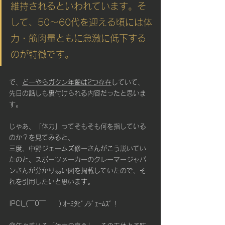
維持されるといわれています。そ
して、50～60代を迎える頃には体
力・筋肉量ともに急激に低下する
のが特徴です。
で、
どーやらガクン年齢は2つ存在
していて、
先日の話しも裏付けられる内容だったと思いま
す。
じゃあ、「体力」ってそもそも何を指している
のか？を見てみると、
三度、中野ジェームズ修一さんがこう説いてい
たのと、スポーツメーカーのクレーマージャパ
ンさんが分かり易い図を掲載していたので、そ
れを引用したいと思います。
|PC|_(￣0￣　　) ｵｰﾐﾀﾋﾞﾉｼﾞｪｰﾑｽﾞ！