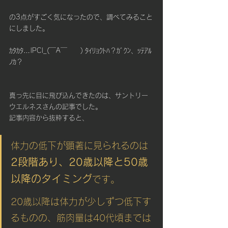
の3点がすごく気になったので、調べてみること
にしました。
ｶﾀｶﾀ…|PC|_(￣A￣　　) ﾀｲﾘｮｸﾄﾊ？ｶﾞｸﾝ、ｯﾃｱﾙ
ﾉｶ？ 
真っ先に目に飛び込んできたのは、サントリー
ウエルネスさんの記事でした。
記事内容から抜粋すると、
体力の低下が顕著に見られるのは
2段階あり、20歳以降と50歳
以降のタイミング
です。
20歳以降は体力が少しずつ低下す
るものの、筋肉量は40代頃までは