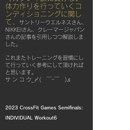
体力作りを行っていくコ
ンディショニングに関し
て、
サントリーウエルネス
さん、
NIKKEIさん、クレーマージャパン
さんの記事を引用しつつ解説しま
した。
これまたトレーニングを習慣にし
て行っていく参考にして頂ければ
と思います。
サ ン コ ウ_〆(　￣ｰ￣　)♫
2023 CrossFit Games Semifinals: 
INDIVIDUAL Workout6