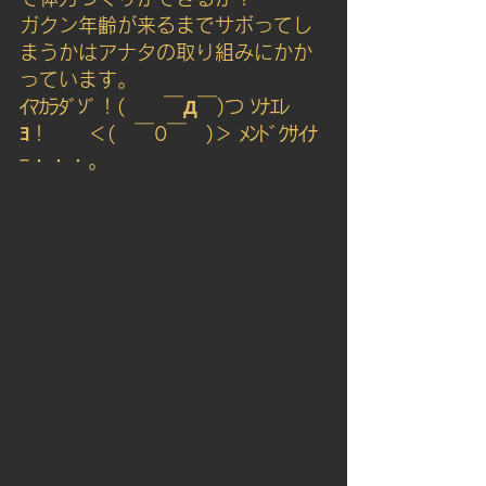
ガクン年齢が来るまでサボってし
まうかはアナタの取り組みにかか
っています。
ｲﾏｶﾗﾀﾞｿﾞ！(　　￣Д￣)つ ｿﾅｴﾚ
ﾖ！　　＜(　￣0￣　)＞ ﾒﾝﾄﾞｸｻｲﾅ
ｰ・・・。 