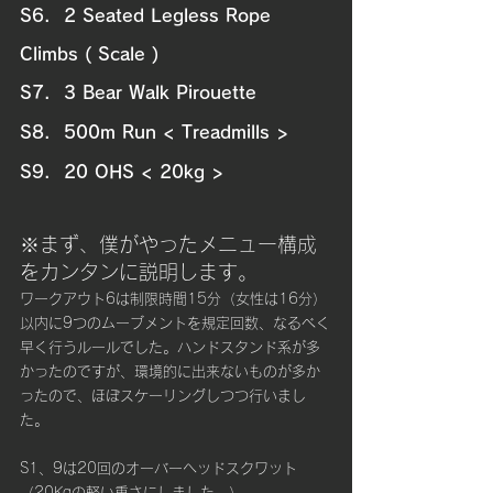
S6.  2 Seated Legless Rope 
Climbs ( Scale )
S7.  3 Bear Walk Pirouette
S8.  500m Run < Treadmills >
S9.  20 OHS < 20kg > 
※まず、僕がやったメニュー構成
をカンタンに説明します。
ワークアウト6は制限時間15分（女性は16分）
以内に9つのムーブメントを規定回数、なるべく
早く行うルールでした。ハンドスタンド系が多
かったのですが、環境的に出来ないものが多か
ったので、ほぼスケーリングしつつ行いまし
た。
S1、9は20回のオーバーヘッドスクワット
（20Kgの軽い重さにしました。）。