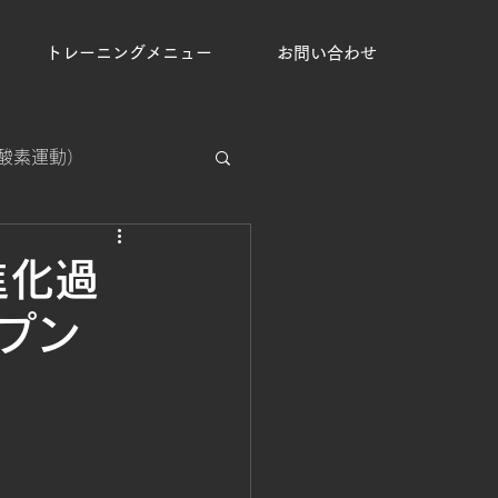
トレーニングメニュー
お問い合わせ
（有酸素運動）
集中処理能力強化
の進化過
ープン
手克服
運動の習慣化