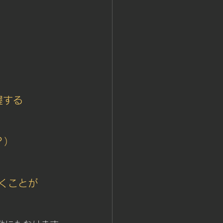
握する
？）
くことが