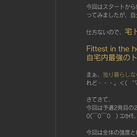
筋持久力＆スタミナ
コー
今回はスタートから
ってみましたが、自
宅ト
仕方ないので、
Fittest in th
自宅内最強のト
まぁ、
独り暮らしな
れど・・・。＜(　´
さてさて、
今回は予選2発目の
0(￣0￣0　) ｺﾝｶｲﾓ、
今回は全体の強度と