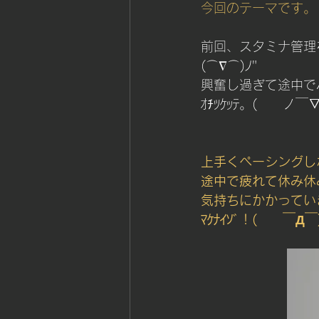
今回のテーマです。
前回、スタミナ管理
(⌒∇⌒)ﾉ"　
興奮し過ぎて途中で
ｵﾁﾂｹｯﾃ。(　　ノ￣▽
上手くペーシングし
途中で疲れて休み休
気持ちにかかってい
ﾏｹﾅｲｿﾞ！(　　￣Д￣)