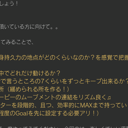
しょう！
頂いている方に向けて。。
してみることで、
身持久力の地点がどのくらいなのか？を感覚で把
中でどれだけ動けるか？
階で言うところの7くらいをずっとキープ出来るか
所（緩められる所を作る！）
ーピーのムーブメントの連結をリズム良く♫
スターを段階的、且つ、効率的にMAXまで持ってい
程度のGoalを先に設定する必要アリ！）