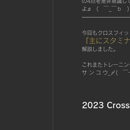
の4点を是非意識し
よ♫　(　￣_￣ｂ　)
今回もクロスフィッ
『主にスタミ
解説しました。
これまたトレーニン
サ ン コ ウ_〆(　￣
2023 Cross