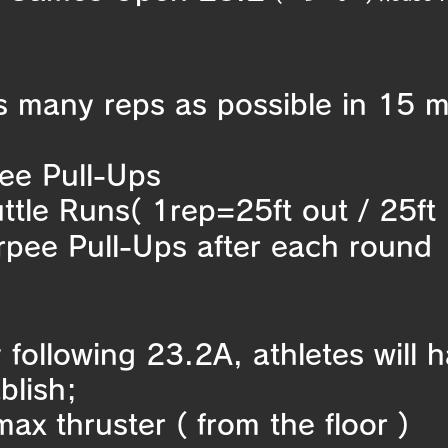
 many reps as possible in 15 mi
ee Pull-Ups
ttle Runs( 1rep=25ft out / 25ft 
pee Pull-Ups after each round
 following 23.2A, athletes will 
blish;
ax thruster ( from the floor )