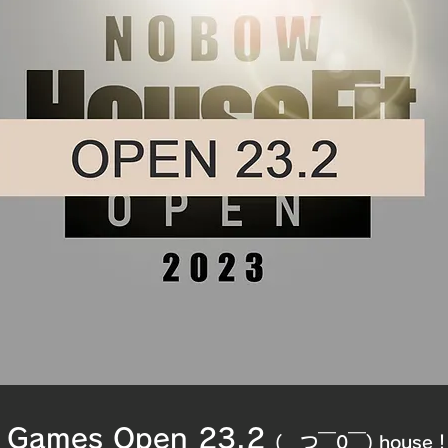
 Games Open 23.2 
(　つ￣0￣) hous