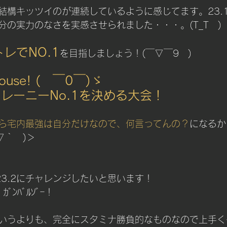
チング
結構キッツイのが連続しているように感じてます。23.
分の実力のなさを実感させられました・・・。(T_T　)
レでNO.1
を目指しましょう！(￣▽￣9　)
e house! (　￣0￣)ゞ 
レーニーNo.1を決める大会！
ら宅内最強は自分だけなので、何言ってんの？
になるか
▽｀　)＞
23.2にチャレンジしたいと思います！
ｶﾞﾝﾊﾞﾙｿﾞｰ！
いうよりも、完全にスタミナ勝負的なものなので上手く