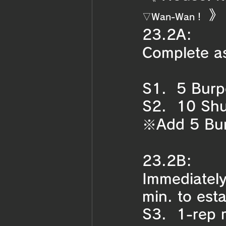
》
▽Wan-Wan！
23.2A:
Complete as
S1.  5 Burp
S2.  10 Shu
※Add 5 Bur
23.2B:
Immediately
min. to esta
S3.  1-rep m