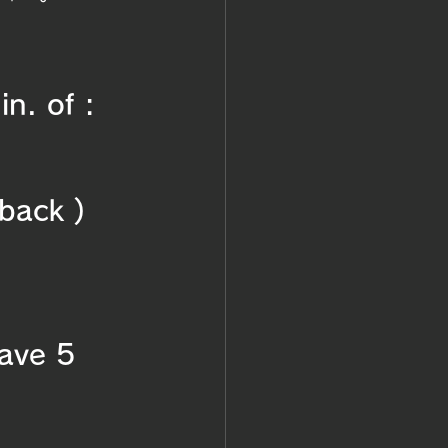
n. of : 
back )
have 5 