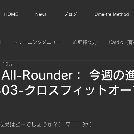
HOME
News
ブログ
Ume-tre Method
D
トレーニングメニュー
心肺持久力
Cardio
 10分
プライオメトリック（瞬発力強化）
スタミナ計算
o All-Rounder： 今週
0303-クロスフィットオ
カラダの不調改善
体幹バランス
基礎体力作り
苦
tal Control
エリートフィットネス
タイムルール
果はどーでしょうか？(￣▽￣￣3ﾂ )